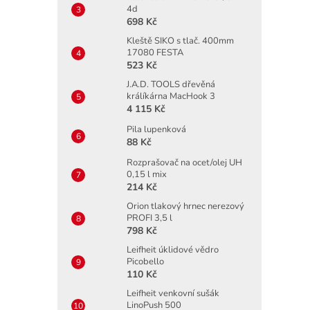
4d
698 Kč
Kleště SIKO s tlač. 400mm
17080 FESTA
523 Kč
J.A.D. TOOLS dřevěná
králíkárna MacHook 3
4 115 Kč
Pila lupenková
88 Kč
Rozprašovač na ocet/olej UH
0,15 l mix
214 Kč
Orion tlakový hrnec nerezový
PROFI 3,5 l
798 Kč
Leifheit úklidové vědro
Picobello
110 Kč
Leifheit venkovní sušák
LinoPush 500