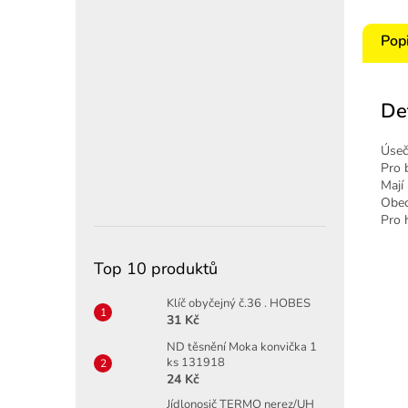
Pop
De
Úseč
Pro 
Mají
Obec
Pro 
Top 10 produktů
Klíč obyčejný č.36 . HOBES
31 Kč
ND těsnění Moka konvička 1
ks 131918
24 Kč
Jídlonosič TERMO nerez/UH