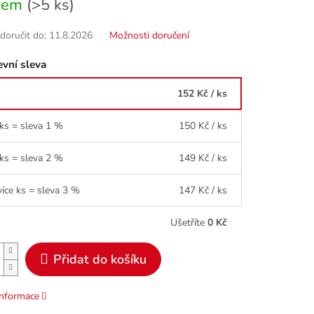
dem
(>5 ks)
oručit do:
11.8.2026
Možnosti doručení
vní sleva
152 Kč
/ ks
 ks = sleva 1 %
150 Kč
/ ks
 ks = sleva 2 %
149 Kč
/ ks
více ks = sleva 3 %
147 Kč
/ ks
Ušetříte
0 Kč
Přidat do košíku
informace