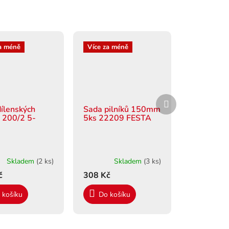
a méně
Více za méně
Další
produkt
ílenských
Sada pilníků 150mm
ů 200/2 5-
5ks 22209 FESTA
Skladem
(2 ks)
Skladem
(3 ks)
č
308 Kč
 košíku
Do košíku