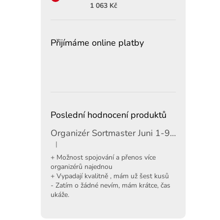
1 063 Kč
Přijímáme online platby
Poslední hodnocení produktů
Organizér Sortmaster Juni 1-97-483
|
Hodnocení produktu je 5 z 5 hvězdiček.
+ Možnost spojování a přenos více
organizérů najednou
+ Vypadají kvalitně , mám už šest kusů
- Zatím o žádné nevím, mám krátce, čas
ukáže.