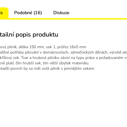
is
Podobné (16)
Diskuze
tailní popis produktu
ový pilník, délka 150 mm, sek 1, průřez 16x5 mm
běžné potřeby pilování v domácnostech, zámečnických dílnách, výrobě at
 křížový sek. Tvar a hrubost pilníku závisí na typu práce a požadovaném v
ně platí, čím hrubší sek, tím větší úbytek materiálu.
hladší povrch by se měl volit pilník s jemnějším sekem.