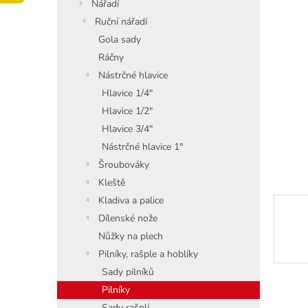
í
Nářadí
p
Ruční nářadí
a
Gola sady
n
Ráčny
e
Nástrčné hlavice
l
Hlavice 1/4"
Hlavice 1/2"
Hlavice 3/4"
Nástrčné hlavice 1"
Šroubováky
Kleště
Kladiva a palice
Dílenské nože
Nůžky na plech
Pilníky, rašple a hoblíky
Sady pilníků
Pilníky
Sady rašplí