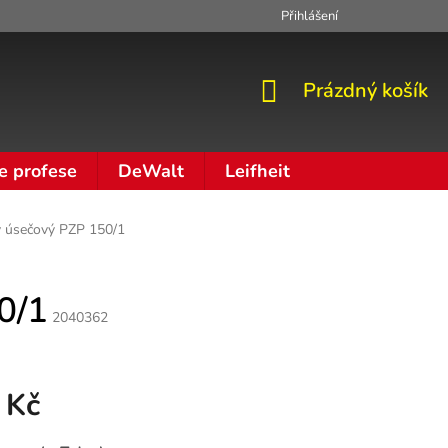
Přihlášení
Zpracování osobních údajů
Moje objednávka
NÁKUPNÍ
Prázdný košík
KOŠÍK
e profese
DeWalt
Leifheit
ký úsečový PZP 150/1
0/1
2040362
 Kč