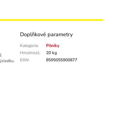
Doplňkové parametry
Kategorie
:
Pilníky
Hmotnost
:
20 kg
d.
EAN
:
8595055900877
ýsledku.