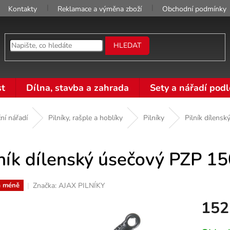
Kontakty
Reklamace a výměna zboží
Obchodní podmínky
HLEDAT
t
Dílna, stavba a zahrada
Sety a nářadí podl
ní nářadí
Pilníky, rašple a hoblíky
Pilníky
Pilník dílens
ník dílenský úsečový PZP 15
Značka:
AJAX PILNÍKY
a méně
152
Měrná