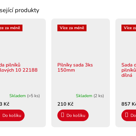
sející produkty
ce za méně
Více za méně
Více z
da pilníků
Pilníky sada 3ks
Sada d
hlových 10 22188
150mm
pilník
dílná
Skladem
(>5 ks)
Skladem
(2 ks)
3 Kč
210 Kč
857 K
Do košíku
Do košíku
Do