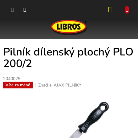
Přejít
na
obsah
NÁKUPN
KOŠÍK
Pilník dílenský plochý PLO
200/2
2040025
Značka:
AJAX PILNÍKY
Více za méně