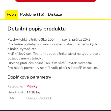
Popis
Podobné (16)
Diskuze
Detailní popis produktu
Plochý-lehký pilník, délka 200 mm, sek 2, průřez 20x3 mm
Pro běžné potřeby pilování v domácnostech, zámečnických
dílnách, výrobě atd.
Mají křížový sek. Tvar a hrubost pilníku závisí na typu práce a
požadovaném výsledku.
Obecně platí, čím hrubší sek, tím větší úbytek materiálu.
Pro hladší povrch by se měl volit pilník s jemnějším sekem.
Doplňkové parametry
Kategorie
:
Pilníky
Hmotnost
:
14.28 kg
EAN
:
8595055900068