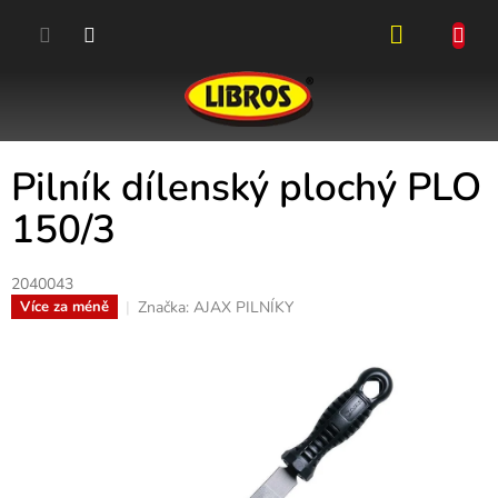
Přejít
na
obsah
NÁKUPN
KOŠÍK
Pilník dílenský plochý PLO
150/3
2040043
Značka:
AJAX PILNÍKY
Více za méně