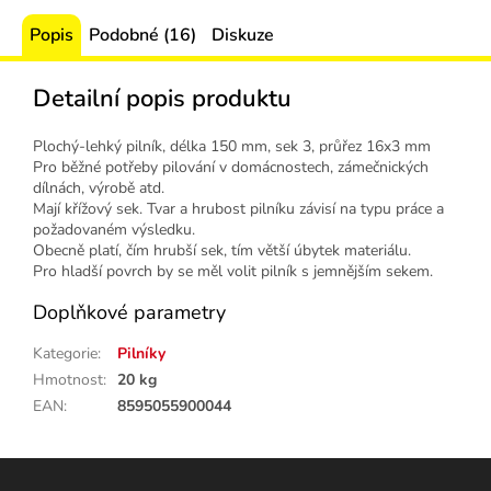
Popis
Podobné (16)
Diskuze
Detailní popis produktu
Plochý-lehký pilník, délka 150 mm, sek 3, průřez 16x3 mm
Pro běžné potřeby pilování v domácnostech, zámečnických
dílnách, výrobě atd.
Mají křížový sek. Tvar a hrubost pilníku závisí na typu práce a
požadovaném výsledku.
Obecně platí, čím hrubší sek, tím větší úbytek materiálu.
Pro hladší povrch by se měl volit pilník s jemnějším sekem.
Doplňkové parametry
Kategorie
:
Pilníky
Hmotnost
:
20 kg
EAN
:
8595055900044
Z