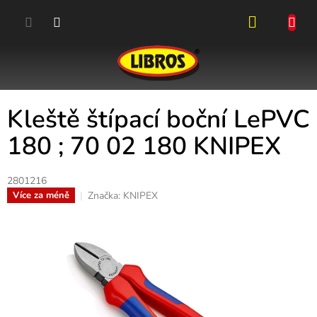
Přejít
na
obsah
NÁKUPN
KOŠÍK
Kleště štípací boční LePVC
180 ; 70 02 180 KNIPEX
2801216
Značka:
KNIPEX
Více za méně