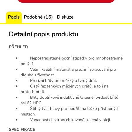
Popis
Podobné (16)
Diskuze
Detailní popis produktu
PŘEHLED
Nepostradatelné boční štípačky pro mnohostranné
použití.
Velmi kvalitní materiál a precizní zpracování pro
dlouhou životnost.
Precizní břity pro měkký a tvrdý drát.
Čistý řez tenkých měděných drátů, a to i na
hrotech břitů.
Břity doplňkově induktivně tvrzené, tvrdost břitů
asi 62 HRC.
Štíhlý tvar hlavy pro použití na těžko přístupných
místech.
Vanadová elektroocel; kovaná, kalená v oleji.
SPECIFIKACE