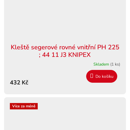
Kleště segerové rovné vnitřní PH 225
; 44 11 J3 KNIPEX
Skladem
(1 ks)
Do košíku
432 Kč
Více za méně