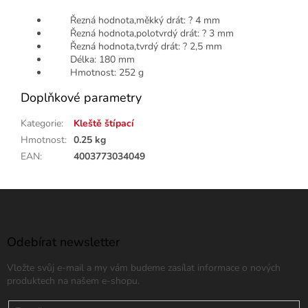
Řezná hodnota,měkký drát: ? 4 mm
Řezná hodnota,polotvrdý drát: ? 3 mm
Řezná hodnota,tvrdý drát: ? 2,5 mm
Délka: 180 mm
Hmotnost: 252 g
Doplňkové parametry
Kategorie
:
Kleště štípací
Hmotnost
:
0.25 kg
EAN
:
4003773034049
Z
á
p
a
Odebírat newsletter
t
Vložte svůj e-mail a my vám budeme zasílat informace o nových
í
produktech na našem e-shopu.