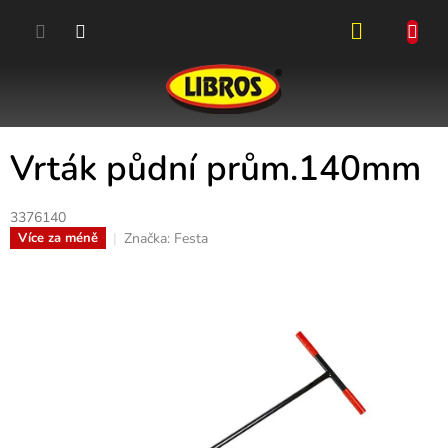
Přejít
na
obsah
NÁKUPN
KOŠÍK
Vrták půdní prům.140mm
3376140
Značka:
Festa
Více za méně