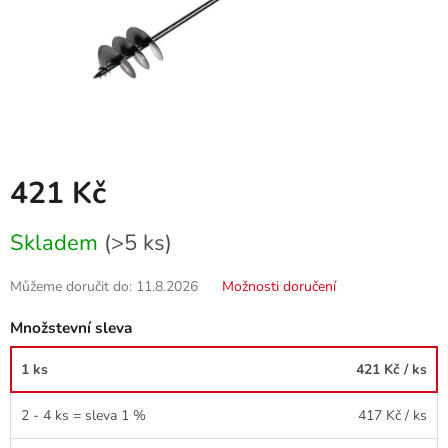
421 Kč
Měrná
Skladem
(>5 ks)
cena:
Můžeme doručit do:
11.8.2026
Možnosti doručení
Množstevní sleva
1 ks
421 Kč
/ ks
2 - 4 ks = sleva 1 %
417 Kč
/ ks