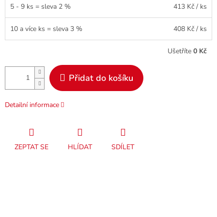
5 - 9 ks = sleva 2 %
413 Kč
/ ks
10 a více ks = sleva 3 %
408 Kč
/ ks
Ušetříte
0 Kč
Přidat do košíku
Detailní informace
ZEPTAT SE
HLÍDAT
SDÍLET