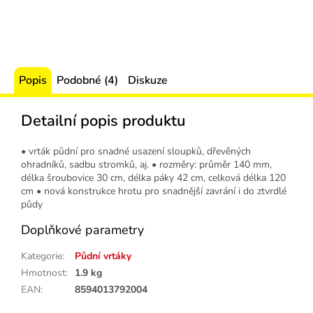
Popis
Podobné (4)
Diskuze
Detailní popis produktu
• vrták půdní pro snadné usazení sloupků, dřevěných
ohradníků, sadbu stromků, aj. • rozměry: průměr 140 mm,
délka šroubovice 30 cm, délka páky 42 cm, celková délka 120
cm • nová konstrukce hrotu pro snadnější zavrání i do ztvrdlé
půdy
Doplňkové parametry
Kategorie
:
Půdní vrtáky
Hmotnost
:
1.9 kg
EAN
:
8594013792004