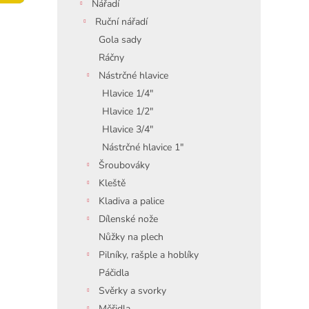
í
Nářadí
p
Ruční nářadí
a
Gola sady
n
Ráčny
e
Nástrčné hlavice
l
Hlavice 1/4"
Hlavice 1/2"
Hlavice 3/4"
Nástrčné hlavice 1"
Šroubováky
Kleště
Kladiva a palice
Dílenské nože
Nůžky na plech
Pilníky, rašple a hoblíky
Páčidla
Svěrky a svorky
Měřidla