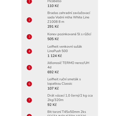
Picobello
110 Kč
Bradas zahradní zavlažovací
sada Vodní mlha White Line
Z1008 8 m
291 Kč
Konev pozinkovaná 5l s růžicí
505 Kč
Leifheit venkovní sušák
LinoPush 500
1 124 Kč
Jídlonosič TERMO nerez/UH
4d
692 Kč
Leifheit ruční smeták s
lopatkou Classic
107 Kč
Drát vázací 1,0 černý/2 kg cca
2kg/320m
92 Kč
Bit torzní T45x50mm 2ks