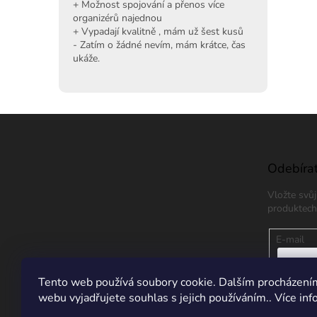
+ Možnost spojování a přenos více
organizérů najednou
+ Vypadají kvalitně , mám už šest kusů
- Zatím o žádné nevím, mám krátce, čas
ukáže.
Z
á
p
a
Odebírat
t
Vložte svů
í
produktech
E-mail
Vložením
Tento web používá soubory cookie. Dalším procházení
údajů
webu vyjadřujete souhlas s jejich používáním.. Více in
PŘIHL