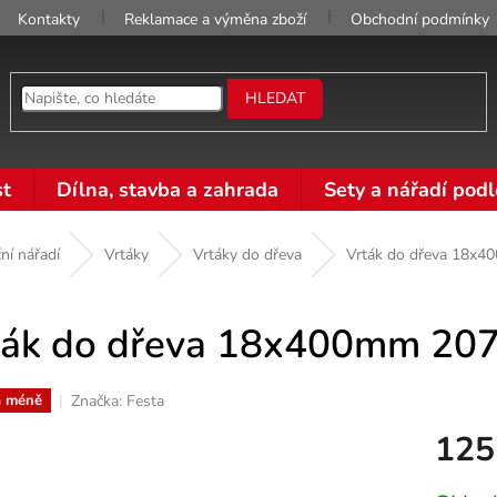
Kontakty
Reklamace a výměna zboží
Obchodní podmínky
HLEDAT
t
Dílna, stavba a zahrada
Sety a nářadí podl
ní nářadí
Vrtáky
Vrtáky do dřeva
Vrták do dřeva 18x
ták do dřeva 18x400mm 20
Značka:
Festa
a méně
125
Měrná