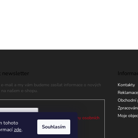
 newsletter
Informa
j e-mail a my vám budeme zasílat informace o nových
Kontakty
 na našem e-shopu.
Reklamace
Obchodní 
Zpracování
Moje obje
 e-mailu souhlasíte s
podmínkami ochrany osobních
m tohoto
Souhlasím
formací
zde
.
ÁSIT SE