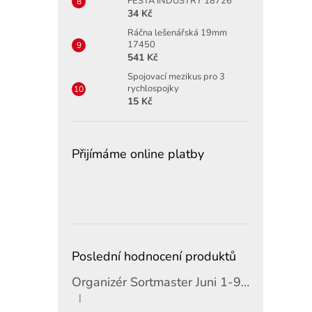
FESTA INDUSTRY 18726
34 Kč
Ráčna lešenářská 19mm
17450
541 Kč
Spojovací mezikus pro 3
rychlospojky
15 Kč
Přijímáme online platby
Poslední hodnocení produktů
Organizér Sortmaster Juni 1-97-483
|
Hodnocení produktu je 5 z 5 hvězdiček.