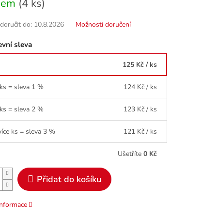
dem
(4 ks)
oručit do:
10.8.2026
Možnosti doručení
vní sleva
125 Kč
/ ks
 ks = sleva 1 %
124 Kč
/ ks
 ks = sleva 2 %
123 Kč
/ ks
více ks = sleva 3 %
121 Kč
/ ks
Ušetříte
0 Kč
Přidat do košíku
informace