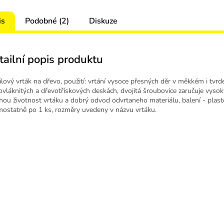
is
Podobné (2)
Diskuze
tailní popis produktu
álový vrták na dřevo, použití: vrtání vysoce přesných děr v měkkém i tvr
ovláknitých a dřevotřískových deskách, dvojitá šroubovice zaručuje vyso
hou životnost vrtáku a dobrý odvod odvrtaneho materiálu, balení - plas
mostatně po 1 ks, rozměry uvedeny v názvu vrtáku.