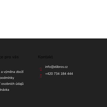
ce pro vás
Kontakt
info
@
elibros.cz
 a výměna zboží
+420 734 184 444
podmínky
 osobních údajů
dnávka