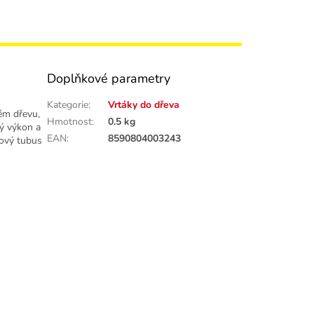
Doplňkové parametry
Kategorie
:
Vrtáky do dřeva
dém dřevu,
Hmotnost
:
0.5 kg
ký výkon a
EAN
:
8590804003243
tový tubus