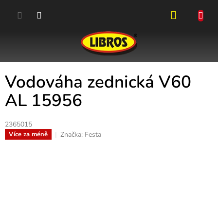
Přejít
na
obsah
NÁKUPN
KOŠÍK
Vodováha zednická V60
AL 15956
2365015
Značka:
Festa
Více za méně