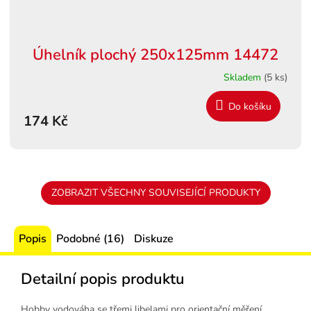
Úhelník plochý 250x125mm 14472
Skladem
(5 ks)
Do košíku
174 Kč
ZOBRAZIT VŠECHNY SOUVISEJÍCÍ PRODUKTY
Popis
Podobné (16)
Diskuze
Detailní popis produktu
Hobby vodováha se třemi libelami pro orientační měření,