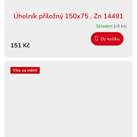
Úhelník příložný 150x75 . Zn 14491
Skladem
(>5 ks)
Do košíku
151 Kč
Více za méně