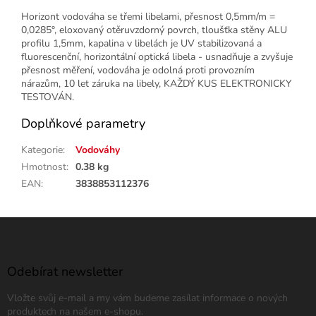
Horizont vodováha se třemi libelami, přesnost 0,5mm/m =
0,0285°, eloxovaný otěruvzdorný povrch, tloušťka stěny ALU
profilu 1,5mm, kapalina v libelách je UV stabilizovaná a
fluorescenční, horizontální optická libela - usnadňuje a zvyšuje
přesnost měření, vodováha je odolná proti provozním
nárazům, 10 let záruka na libely, KAŽDÝ KUS ELEKTRONICKY
TESTOVÁN.
Doplňkové parametry
Kategorie
:
Vodováhy
Hmotnost
:
0.38 kg
EAN
:
3838853112376
Z
á
p
a
Odebírat newsletter
t
Vložte svůj e-mail a my vám budeme zasílat informace o nových
í
produktech na našem e-shopu.