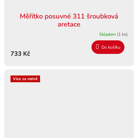
Měřítko posuvné 311 šroubková
aretace
Skladem
(1 ks)
Do košíku
733 Kč
Více za méně