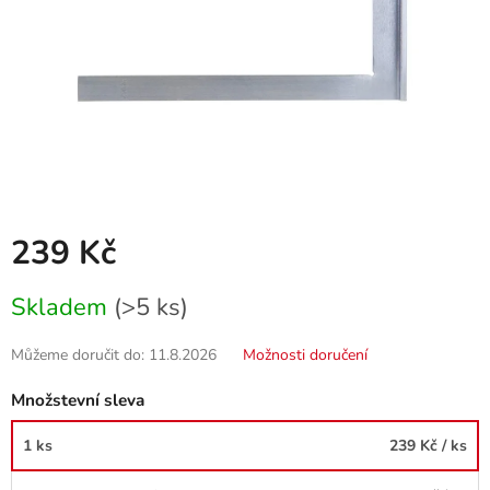
239 Kč
Měrná
Skladem
(>5 ks)
cena:
Můžeme doručit do:
11.8.2026
Možnosti doručení
Množstevní sleva
1 ks
239 Kč
/ ks