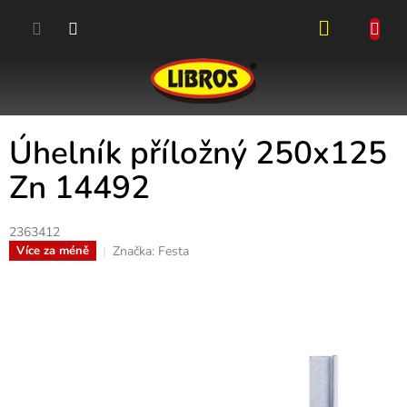
Přejít
na
obsah
NÁKUPN
KOŠÍK
Úhelník příložný 250x125
Zn 14492
2363412
Značka:
Festa
Více za méně