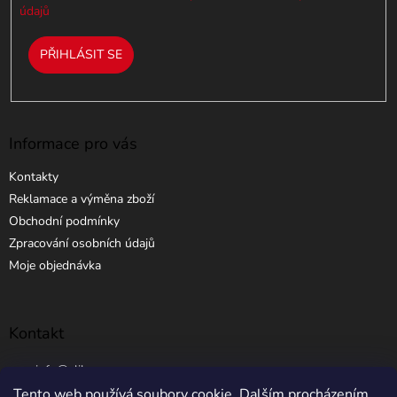
údajů
PŘIHLÁSIT SE
Informace pro vás
Kontakty
Reklamace a výměna zboží
Obchodní podmínky
Zpracování osobních údajů
Moje objednávka
Kontakt
info
@
elibros.cz
Tento web používá soubory cookie. Dalším procházením
+420 734 184 444