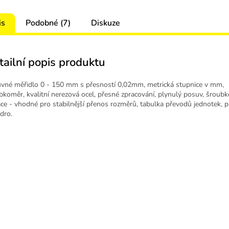
is
Podobné (7)
Diskuze
tailní popis produktu
vné měřidlo 0 - 150 mm s přesností 0,02mm, metrická stupnice v mm,
bkoměr, kvalitní nerezová ocel, přesné zpracování, plynulý posuv, šroub
ace - vhodné pro stabilnější přenos rozměrů, tabulka převodů jednotek, p
dro.