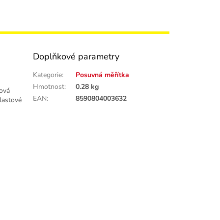
Doplňkové parametry
Kategorie
:
Posuvná měřítka
Hmotnost
:
0.28 kg
ková
EAN
:
8590804003632
lastové