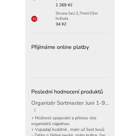
1 269 Kč
Struna žací 2,7mm/15m
hvězda
34 Kč
Přijímáme online platby
Poslední hodnocení produktů
Organizér Sortmaster Juni 1-97-483
|
Hodnocení produktu je 5 z 5 hvězdiček.
+ Možnost spojování a přenos více
organizérů najednou
+ Vypadají kvalitně , mám už šest kusů
- Zatím o žádné nevím, mám krátce, čas