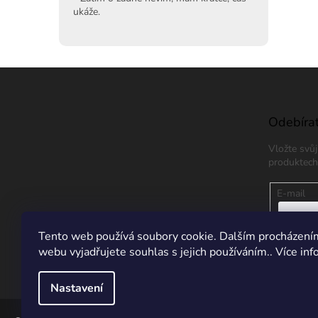
ukáže.
Z
á
p
a
Odebírat
t
Vložte svů
í
produktech
E-mail
Vložením
Tento web používá soubory cookie. Dalším procházení
údajů
webu vyjadřujete souhlas s jejich používáním.. Více in
PŘIHL
Nastavení