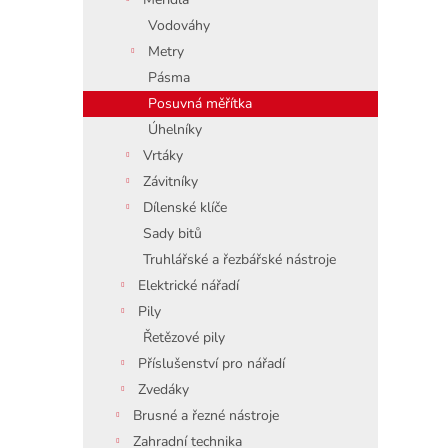
Vodováhy
Metry
Pásma
Posuvná měřítka
Úhelníky
Vrtáky
Závitníky
Dílenské klíče
Sady bitů
Truhlářské a řezbářské nástroje
Elektrické nářadí
Pily
Řetězové pily
Příslušenství pro nářadí
Zvedáky
Brusné a řezné nástroje
Zahradní technika