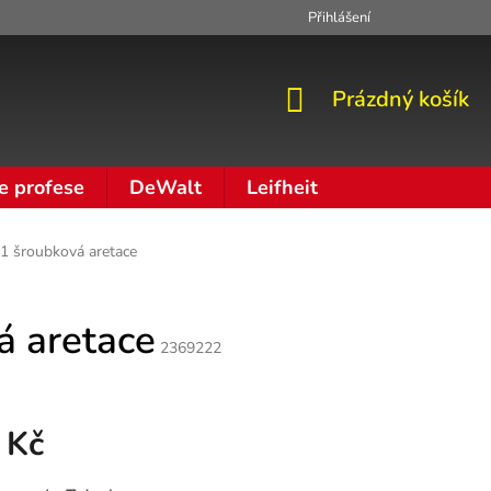
Přihlášení
Zpracování osobních údajů
Moje objednávka
NÁKUPNÍ
Prázdný košík
KOŠÍK
e profese
DeWalt
Leifheit
1 šroubková aretace
á aretace
2369222
 Kč