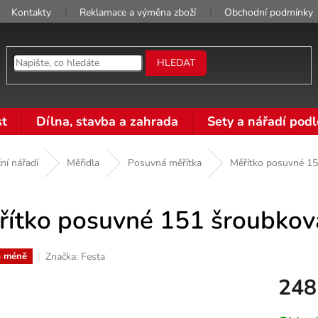
Kontakty
Reklamace a výměna zboží
Obchodní podmínky
HLEDAT
t
Dílna, stavba a zahrada
Sety a nářadí podl
ní nářadí
Měřidla
Posuvná měřítka
Měřítko posuvné 15
řítko posuvné 151 šroubkov
Značka:
Festa
a méně
248
Měrná