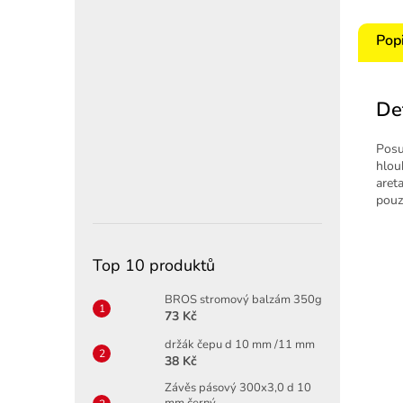
Pop
De
Posu
hlou
aret
pouz
Top 10 produktů
BROS stromový balzám 350g
73 Kč
držák čepu d 10 mm /11 mm
38 Kč
Závěs pásový 300x3,0 d 10
mm černý