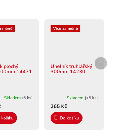
a méně
Více za méně
Další
produkt
k plochý
Úhelník truhlářský
100mm 14471
300mm 14230
Skladem
(5 ks)
Skladem
(>5 ks)
č
265 Kč
 košíku
Do košíku