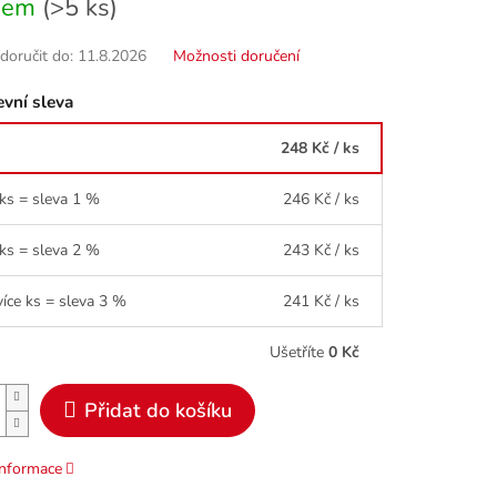
dem
(>5 ks)
oručit do:
11.8.2026
Možnosti doručení
vní sleva
248 Kč
/ ks
 ks = sleva 1 %
246 Kč
/ ks
 ks = sleva 2 %
243 Kč
/ ks
více ks = sleva 3 %
241 Kč
/ ks
Ušetříte
0 Kč
Přidat do košíku
informace