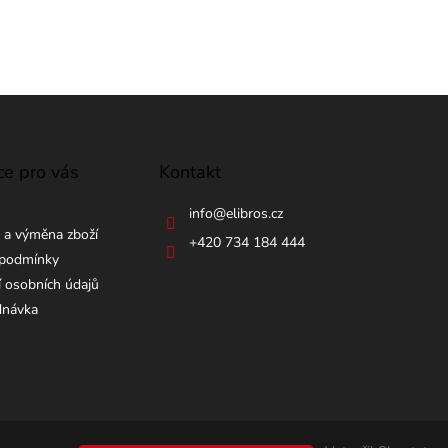
ce pro vás
Kontakt
info
@
elibros.cz
 a výměna zboží
+420 734 184 444
podmínky
 osobních údajů
dnávka