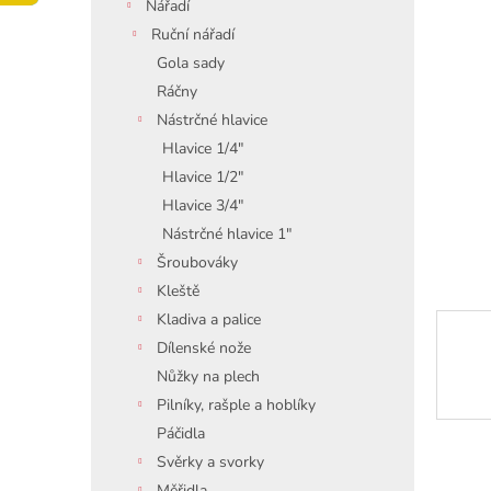
í
Nářadí
p
Ruční nářadí
a
Gola sady
n
Ráčny
e
Nástrčné hlavice
l
Hlavice 1/4"
Hlavice 1/2"
Hlavice 3/4"
Nástrčné hlavice 1"
Šroubováky
Kleště
Kladiva a palice
Dílenské nože
Nůžky na plech
Pilníky, rašple a hoblíky
Páčidla
Svěrky a svorky
Měřidla