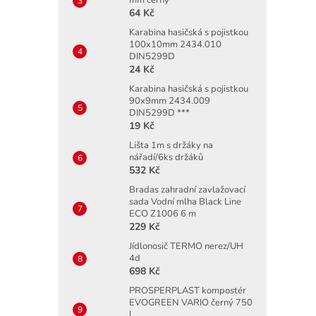
64 Kč
Karabina hasičská s pojistkou
100x10mm 2434.010
DIN5299D
24 Kč
Karabina hasičská s pojistkou
90x9mm 2434.009
DIN5299D ***
19 Kč
Lišta 1m s držáky na
nářadí/6ks držáků
532 Kč
Bradas zahradní zavlažovací
sada Vodní mlha Black Line
ECO Z1006 6 m
229 Kč
Jídlonosič TERMO nerez/UH
4d
698 Kč
PROSPERPLAST kompostér
EVOGREEN VARIO černý 750
l