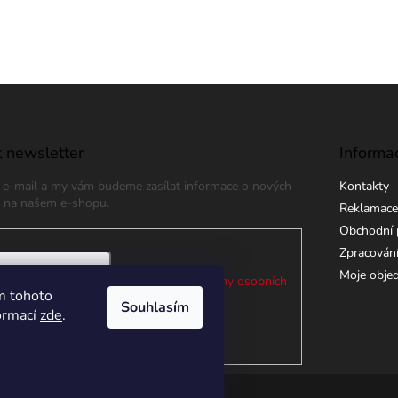
 newsletter
Informa
j e-mail a my vám budeme zasílat informace o nových
Kontakty
 na našem e-shopu.
Reklamace
Obchodní 
Zpracování
Moje obje
 e-mailu souhlasíte s
podmínkami ochrany osobních
m tohoto
Souhlasím
formací
zde
.
ÁSIT SE