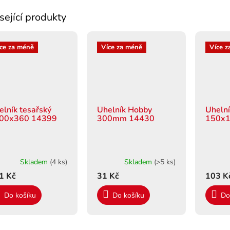
sející produkty
ce za méně
Více za méně
Více z
elník tesařský
Úhelník Hobby
Úhelní
00x360 14399
300mm 14430
150x
Skladem
(4 ks)
Skladem
(>5 ks)
1 Kč
31 Kč
103 K
Do košíku
Do košíku
Do