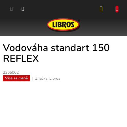
Přejít
na
obsah
NÁKUPN
KOŠÍK
Vodováha standart 150
REFLEX
2365062
Značka:
Libros
Více za méně