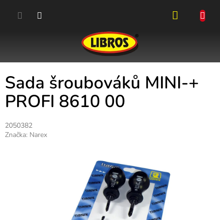
Přejít
na
obsah
NÁKUPN
KOŠÍK
Sada šroubováků MINI-+
PROFI 8610 00
2050382
Značka:
Narex