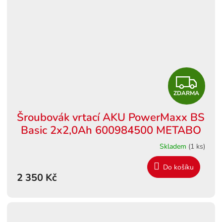
Z
ZDARMA
D
Šroubovák vrtací AKU PowerMaxx BS
A
Basic 2x2,0Ah 600984500 METABO
R
Skladem
(1 ks)
M
Do košíku
2 350 Kč
A