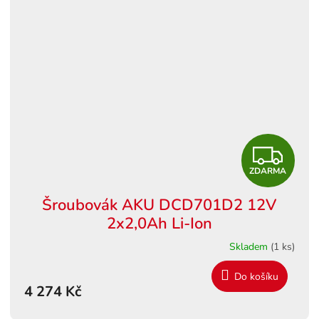
Z
ZDARMA
D
Šroubovák AKU DCD701D2 12V
A
2x2,0Ah Li-Ion
R
Skladem
(1 ks)
M
Do košíku
4 274 Kč
A