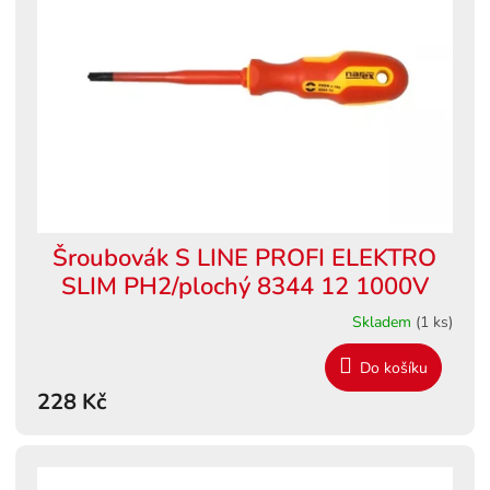
s
ů
p
r
o
d
u
k
t
ů
Šroubovák S LINE PROFI ELEKTRO
SLIM PH2/plochý 8344 12 1000V
Skladem
(1 ks)
Do košíku
228 Kč