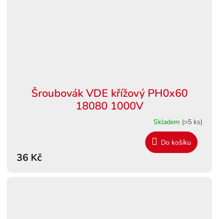
Šroubovák VDE křížový PH0x60
18080 1000V
Skladem
(>5 ks)
Do košíku
36 Kč