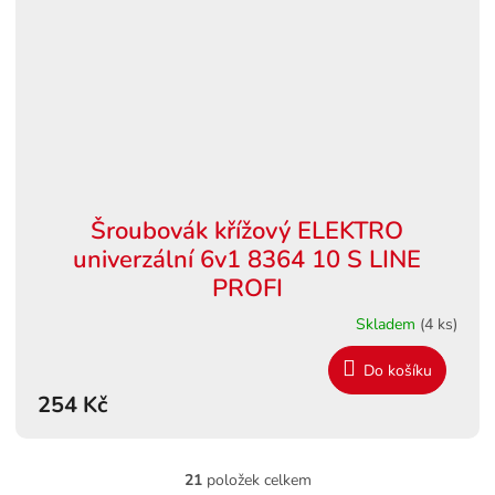
Šroubovák křížový ELEKTRO
univerzální 6v1 8364 10 S LINE
PROFI
Skladem
(4 ks)
Do košíku
254 Kč
21
položek celkem
O