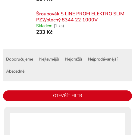
Šroubovák S LINE PROFI ELEKTRO SLIM
PZ2/plochý 8344 22 1000V
Skladem
(1 ks)
233 Kč
Ř
a
Doporučujeme
Nejlevnější
Nejdražší
Nejprodávanější
z
e
Abecedně
n
í
p
OTEVŘÍT FILTR
r
o
V
d
ý
u
p
k
i
t