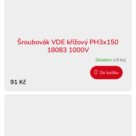
Šroubovák VDE křížový PH3x150
18083 1000V
Skladem
(>5 ks)
Do košíku
91 Kč