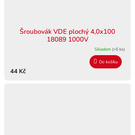
Šroubovák VDE plochý 4,0x100
18089 1000V
Skladem
(>5 ks)
Do košíku
44 Kč