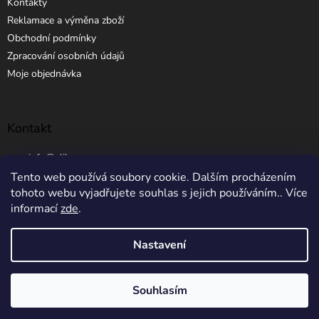
Kontakty
Reklamace a výměna zboží
Obchodní podmínky
Zpracování osobních údajů
Moje objednávka
Kontakt
info
@
elibros.cz
Tento web používá soubory cookie. Dalším procházením
+420 734 184 444
tohoto webu vyjadřujete souhlas s jejich používáním.. Více
informací
zde
.
Nastavení
Vytvořil Shoptet
Souhlasím
Copyright 2026
eLibros.cz
. Všechna práva vyhrazena.
5% SLEVA NA PRVNÍ NÁKUP