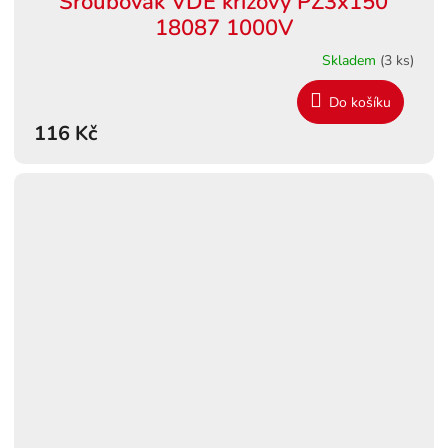
Šroubovák VDE křížový PZ3x150
18087 1000V
Skladem
(3 ks)
Do košíku
116 Kč