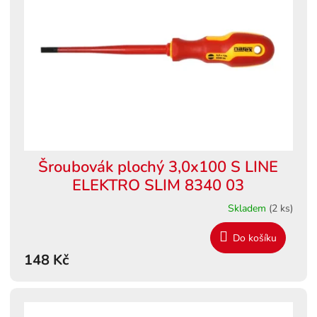
s
ů
p
r
o
d
u
k
t
ů
Šroubovák plochý 3,0x100 S LINE
ELEKTRO SLIM 8340 03
Skladem
(2 ks)
Do košíku
148 Kč