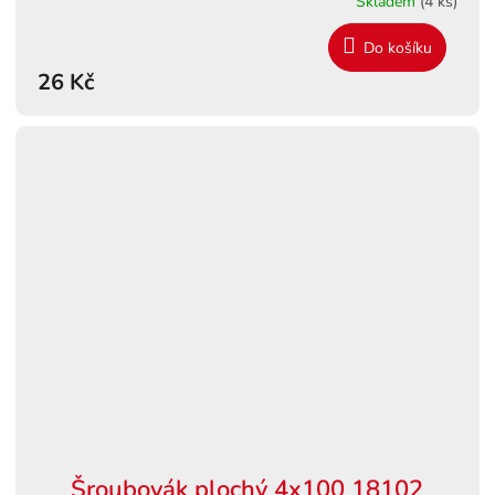
Skladem
(4 ks)
Do košíku
26 Kč
Šroubovák plochý 4x100 18102