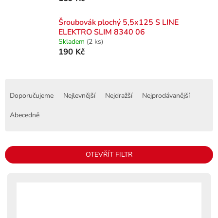
Šroubovák plochý 5,5x125 S LINE
ELEKTRO SLIM 8340 06
Skladem
(2 ks)
190 Kč
Ř
a
Doporučujeme
Nejlevnější
Nejdražší
Nejprodávanější
z
e
Abecedně
n
í
p
OTEVŘÍT FILTR
r
o
V
d
ý
u
p
k
i
t