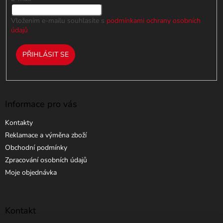
ý
p
i
Vložením e-mailu souhlasíte s
podmínkami ochrany osobních
s
údajů
u
PŘIHLÁSIT SE
Informace pro vás
Kontakty
Reklamace a výměna zboží
Obchodní podmínky
Zpracování osobních údajů
Moje objednávka
Kontakt