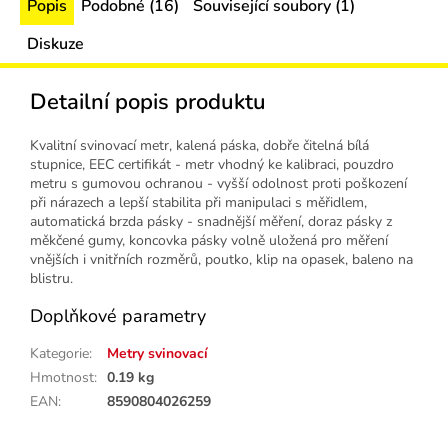
Popis
Podobné (16)
Související soubory (1)
Diskuze
Detailní popis produktu
Kvalitní svinovací metr, kalená páska, dobře čitelná bílá
stupnice, EEC certifikát - metr vhodný ke kalibraci, pouzdro
metru s gumovou ochranou - vyšší odolnost proti poškození
při nárazech a lepší stabilita při manipulaci s měřidlem,
automatická brzda pásky - snadnější měření, doraz pásky z
měkčené gumy, koncovka pásky volně uložená pro měření
vnějších i vnitřních rozměrů, poutko, klip na opasek, baleno na
blistru.
Doplňkové parametry
Kategorie
:
Metry svinovací
Hmotnost
:
0.19 kg
EAN
:
8590804026259