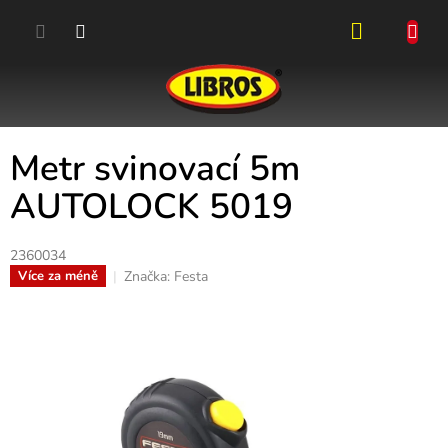
Přejít
na
obsah
NÁKUPN
KOŠÍK
Metr svinovací 5m
AUTOLOCK 5019
2360034
Značka:
Festa
Více za méně