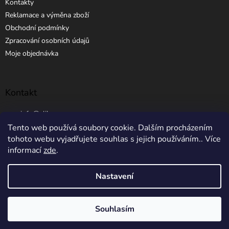
Kontakty
Reklamace a výměna zboží
Obchodní podmínky
Zpracování osobních údajů
Moje objednávka
Kontakt
info
@
elibros.cz
Tento web používá soubory cookie. Dalším procházením
+420 734 184 444
tohoto webu vyjadřujete souhlas s jejich používáním.. Více
informací
zde
.
Nastavení
Vytvořil Shoptet
Souhlasím
Copyright 2026
eLibros.cz
. Všechna práva vyhrazena.
5% SLEVA NA PRVNÍ NÁKUP