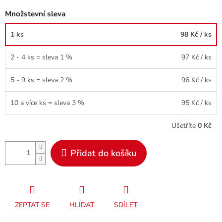
Množstevní sleva
1 ks
98 Kč
/ ks
2 - 4 ks = sleva 1 %
97 Kč
/ ks
5 - 9 ks = sleva 2 %
96 Kč
/ ks
10 a více ks = sleva 3 %
95 Kč
/ ks
Ušetříte
0 Kč
Přidat do košíku
ZEPTAT SE
HLÍDAT
SDÍLET