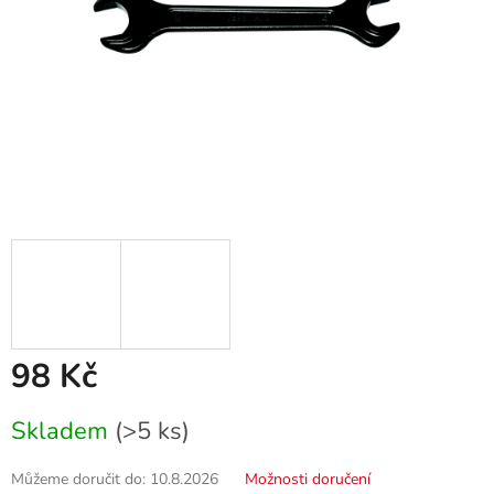
98 Kč
Měrná
Skladem
(>5 ks)
cena:
Můžeme doručit do:
10.8.2026
Možnosti doručení