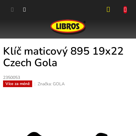
Přejít
na
obsah
NÁKUPN
KOŠÍK
Klíč maticový 895 19x22
Czech Gola
2350053
Značka:
GOLA
Více za méně