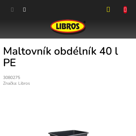
Přejít
na
obsah
NÁKUPN
KOŠÍK
Maltovník obdélník 40 l
PE
3080275
Značka:
Libros