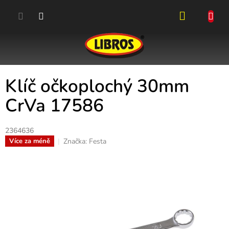
Přejít
na
obsah
NÁKUPN
KOŠÍK
Klíč očkoplochý 30mm
CrVa 17586
2364636
Značka:
Festa
Více za méně