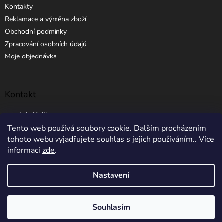
Kontakty
Reklamace a výměna zboží
Obchodní podmínky
Zpracování osobních údajů
Moje objednávka
Kontakt
info
@
elibros.cz
Tento web používá soubory cookie. Dalším procházením
+420 734 184 444
tohoto webu vyjadřujete souhlas s jejich používáním.. Více
informací
zde
.
Nastavení
Vytvořil Shoptet
Souhlasím
Copyright 2026
eLibros.cz
. Všechna práva vyhrazena.
5% SLEVA NA PRVNÍ NÁKUP