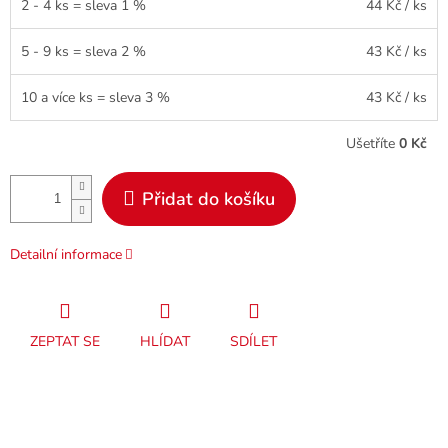
2 - 4 ks = sleva 1 %
44 Kč
/ ks
5 - 9 ks = sleva 2 %
43 Kč
/ ks
10 a více ks = sleva 3 %
43 Kč
/ ks
Ušetříte
0 Kč
Přidat do košíku
Detailní informace
ZEPTAT SE
HLÍDAT
SDÍLET