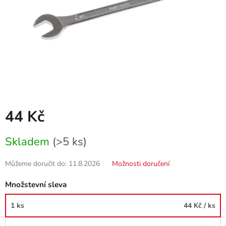
44 Kč
Měrná
Skladem
(>5 ks)
cena:
Můžeme doručit do:
11.8.2026
Možnosti doručení
Množstevní sleva
1 ks
44 Kč
/ ks