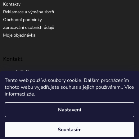
Kontakty
Reklamace a výměna zboží
Obchodní podmínky
Zpracování osobních údajů
Moje objednávka
Kontakt
info
@
elibros.cz
Tento web používá soubory cookie. Dalším procházením
+420 734 184 444
tohoto webu vyjadřujete souhlas s jejich používáním.. Více
informací
zde
.
Nastavení
Vytvořil Shoptet
Souhlasím
Copyright 2026
eLibros.cz
. Všechna práva vyhrazena.
5% SLEVA NA PRVNÍ NÁKUP