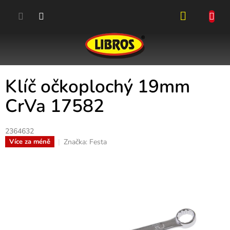
Přejít
na
obsah
NÁKUPN
KOŠÍK
Klíč očkoplochý 19mm
CrVa 17582
2364632
Značka:
Festa
Více za méně