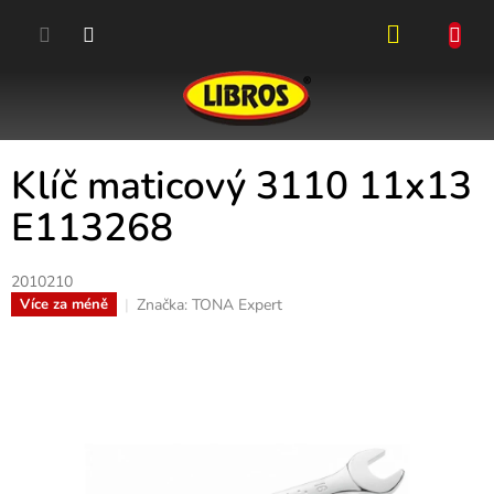
Přejít
na
obsah
NÁKUPN
KOŠÍK
Klíč maticový 3110 11x13
E113268
2010210
Značka:
TONA Expert
Více za méně