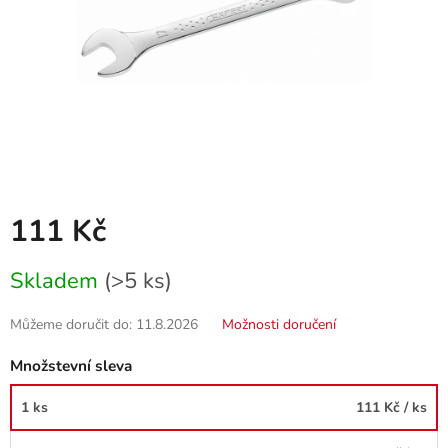
111 Kč
Měrná
Skladem
(>5 ks)
cena:
Můžeme doručit do:
11.8.2026
Možnosti doručení
Množstevní sleva
1 ks
111 Kč
/ ks