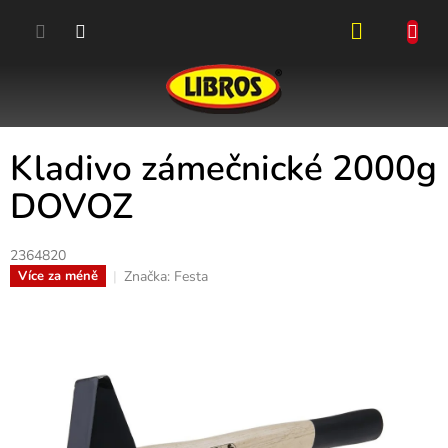
Přejít
na
obsah
NÁKUPN
KOŠÍK
Kladivo zámečnické 2000g
DOVOZ
2364820
Značka:
Festa
Více za méně