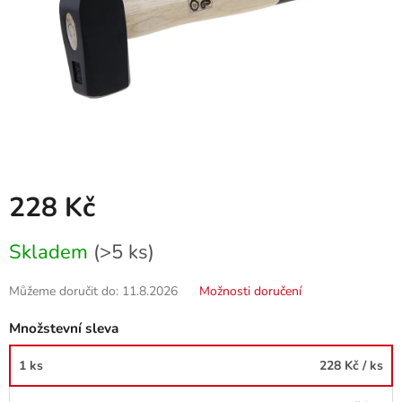
228 Kč
Měrná
Skladem
(>5 ks)
cena:
Můžeme doručit do:
11.8.2026
Možnosti doručení
Množstevní sleva
1 ks
228 Kč
/ ks