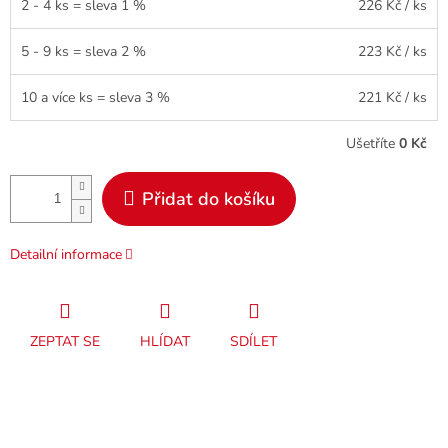
2 - 4 ks = sleva 1 %
226 Kč
/ ks
5 - 9 ks = sleva 2 %
223 Kč
/ ks
10 a více ks = sleva 3 %
221 Kč
/ ks
Ušetříte
0 Kč
Přidat do košíku
Detailní informace
ZEPTAT SE
HLÍDAT
SDÍLET