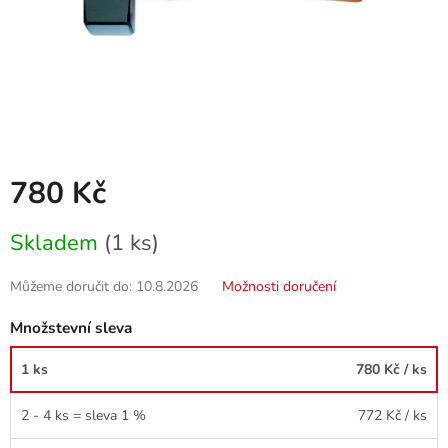
780 Kč
Měrná
Skladem
(1 ks)
cena:
Můžeme doručit do:
10.8.2026
Možnosti doručení
Množstevní sleva
1 ks
780 Kč
/ ks
2 - 4 ks = sleva 1 %
772 Kč
/ ks