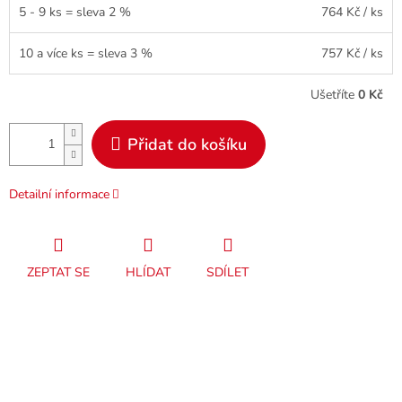
5 - 9 ks = sleva 2 %
764 Kč
/ ks
10 a více ks = sleva 3 %
757 Kč
/ ks
Ušetříte
0 Kč
Přidat do košíku
Detailní informace
ZEPTAT SE
HLÍDAT
SDÍLET