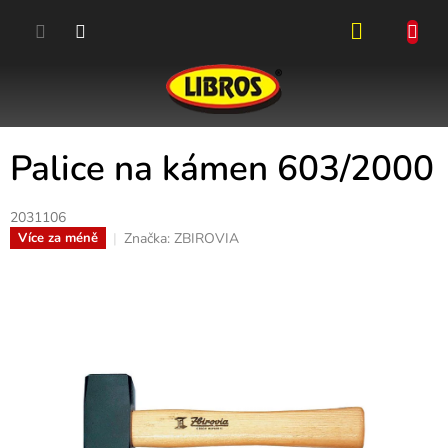
Přejít
na
obsah
NÁKUPN
KOŠÍK
Palice na kámen 603/2000
2031106
Značka:
ZBIROVIA
Více za méně