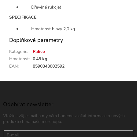
Dřevěná rukojeť
SPECIFIKACE
Hmotnost hlavy 2,0 kg
Doplňkové parametry
Kategorie
:
Palice
Hmotnost
:
0.48 kg
EAN
:
8590343002592
Z
á
p
a
Odebírat newsletter
t
Vložte svůj e-mail a my vám budeme zasílat informace o nových
í
produktech na našem e-shopu.
E-mail