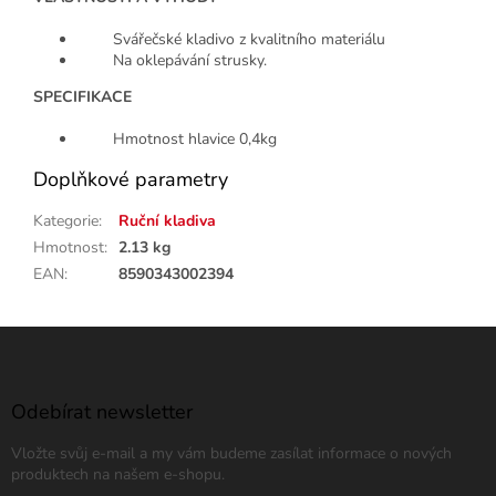
Svářečské kladivo z kvalitního materiálu
Na oklepávání strusky.
SPECIFIKACE
Hmotnost hlavice 0,4kg
Doplňkové parametry
Kategorie
:
Ruční kladiva
Hmotnost
:
2.13 kg
EAN
:
8590343002394
Z
á
p
a
Odebírat newsletter
t
Vložte svůj e-mail a my vám budeme zasílat informace o nových
í
produktech na našem e-shopu.