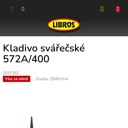
Přejít
na
obsah
NÁKUPN
KOŠÍK
Kladivo svářečské
572A/400
2031352
Značka:
ZBIROVIA
Více za méně