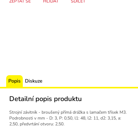
ZEPTAT SE
HLÍDAT
SDÍLET
Popis
Diskuze
Detailní popis produktu
Strojní závitník - broušený přímá drážka s lamačem třísek M3.
Podrobnosti v mm - D: 3, P: 0,50, l1: 48, l2: 11, d2: 3,15, a:
2,50, předvrtání otvoru: 2,50.