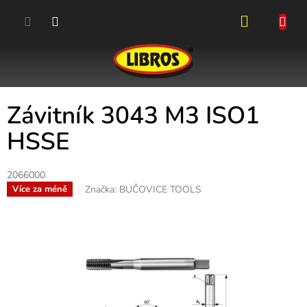
Přejít
na
obsah
NÁKUPN
KOŠÍK
Závitník 3043 M3 ISO1
HSSE
2066000
Značka:
BUČOVICE TOOLS
Více za méně