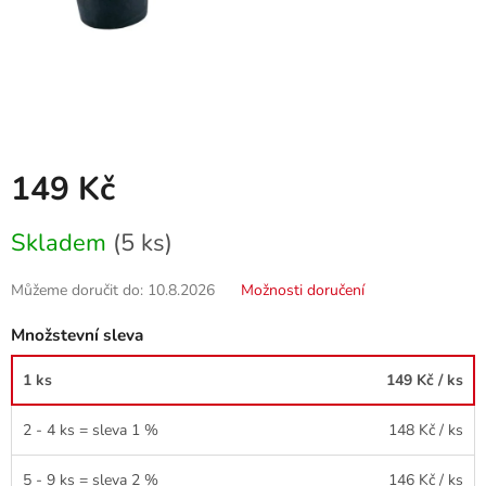
149 Kč
Měrná
Skladem
(5 ks)
cena:
Můžeme doručit do:
10.8.2026
Možnosti doručení
Množstevní sleva
1 ks
149 Kč
/ ks
2 - 4 ks = sleva 1 %
148 Kč
/ ks
5 - 9 ks = sleva 2 %
146 Kč
/ ks