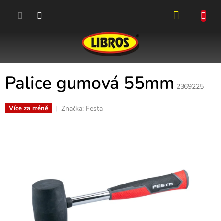
Přejít
na
obsah
NÁKUPN
KOŠÍK
Palice gumová 55mm
2369225
Značka:
Festa
Více za méně