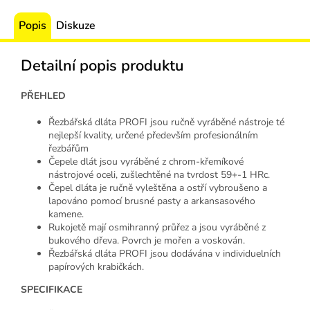
Popis
Diskuze
Detailní popis produktu
PŘEHLED
Řezbářská dláta PROFI jsou ručně vyráběné nástroje té
nejlepší kvality, určené především profesionálním
řezbářům
Čepele dlát jsou vyráběné z chrom-křemíkové
nástrojové oceli, zušlechtěné na tvrdost 59+-1 HRc.
Čepel dláta je ručně vyleštěna a ostří vybroušeno a
lapováno pomocí brusné pasty a arkansasového
kamene.
Rukojetě mají osmihranný průřez a jsou vyráběné z
bukového dřeva. Povrch je mořen a voskován.
Řezbářská dláta PROFI jsou dodávána v individuelních
papírových krabičkách.
SPECIFIKACE