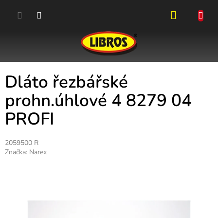
Přejít
na
obsah
NÁKUPN
KOŠÍK
Dláto řezbářské
prohn.úhlové 4 8279 04
PROFI
2059500 R
Značka:
Narex