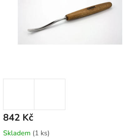
842 Kč
Měrná
Skladem
(1 ks)
cena: