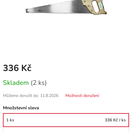
336 Kč
Měrná
Skladem
(2 ks)
cena:
Můžeme doručit do:
11.8.2026
Možnosti doručení
Množstevní sleva
1 ks
336 Kč
/ ks