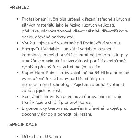
PŘEHLED
Profesionální ruční pila určená k řezání středně silných a
silných materiálů jako je řezivo různých velikostí,
překližka, sádrokartonové, dřevovláknité, dřevotřískové
desky, dřevěné parkety atd.
Využití najde také v zahradě při řezání větví stromů.
EnergyCut Variable - unikátní variabilní ozubení,
kombinace menších a větších zubů na jednom listu pily
umožňuje maximální univerzálnost použití a extrémně
rychlý a přesný řez s velmi malým úsilím.
Super Hard Point - zuby zakalené na 64 HRc a precizně
vybroušené řezné hrany pod třemi úhly na
nejmodernější technologii. Zajištěna dlouhá životnost
zubů a jejich ostrost.
Speciální silnovrstvá povrchová úprava minimalizuje
tření v řezu a chrání pilu proti korozi.
Ergonomicky tvarovaná, uzavřená, dřevěná rukojeť pro
dokonalý úchop a pohodlí při řezání.
SPECIFIKACE
Délka listu: 500 mm