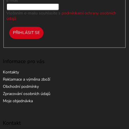
k
E-mail
y
v
Vložením e-mailu souhlasíte s
podmínkami ochrany osobních
ý
údajů
p
i
PŘIHLÁSIT SE
s
u
Informace pro vás
Kontakty
Reklamace a výměna zboží
Obchodní podmínky
Zpracování osobních údajů
Moje objednávka
Kontakt