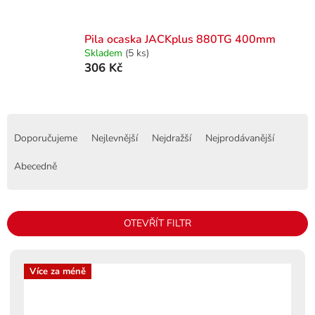
Pila ocaska JACKplus 880TG 400mm
Skladem
(5 ks)
306 Kč
Ř
a
Doporučujeme
Nejlevnější
Nejdražší
Nejprodávanější
z
e
Abecedně
n
í
p
OTEVŘÍT FILTR
r
o
V
d
ý
Více za méně
u
p
k
i
t