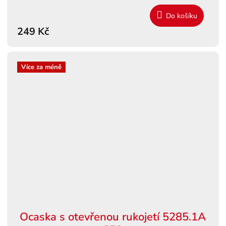
Do košíku
249 Kč
Více za méně
Ocaska s otevřenou rukojetí 5285.1A