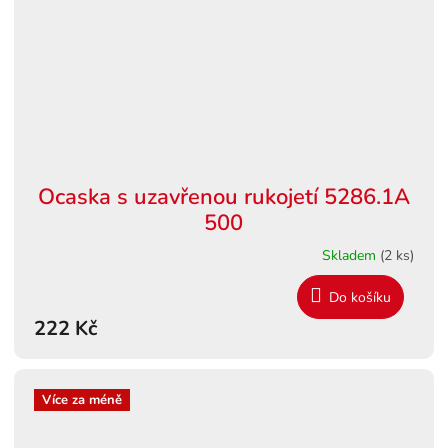
Ocaska s uzavřenou rukojetí 5286.1A
500
Skladem
(2 ks)
Do košíku
222 Kč
Více za méně