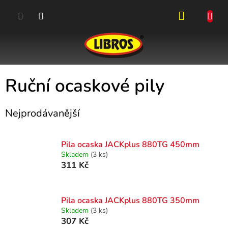
Přejít
na
obsah
NÁKUPN
KOŠÍK
Ruční ocaskové pily
Nejprodávanější
Pila ocaska JACKplus 880TG 450mm
Skladem
(3 ks)
311 Kč
Pila ocaska JACKplus 880TG 350mm
Skladem
(3 ks)
307 Kč