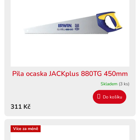
s
ů
p
r
o
d
u
k
t
ů
Pila ocaska JACKplus 880TG 450mm
Skladem
(3 ks)
Do košíku
311 Kč
Více za méně