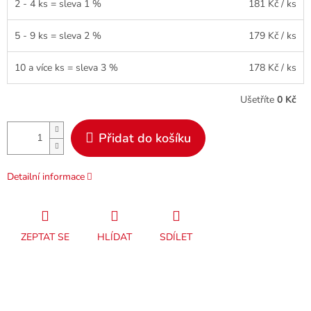
2 - 4 ks = sleva 1 %
181 Kč
/ ks
5 - 9 ks = sleva 2 %
179 Kč
/ ks
10 a více ks = sleva 3 %
178 Kč
/ ks
Ušetříte
0 Kč
Přidat do košíku
Detailní informace
ZEPTAT SE
HLÍDAT
SDÍLET