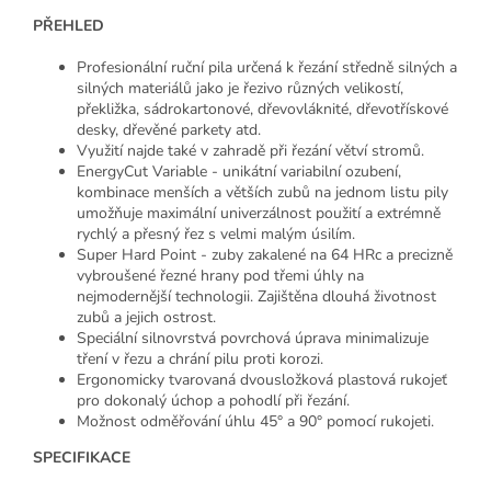
PŘEHLED
Profesionální ruční pila určená k řezání středně silných a
silných materiálů jako je řezivo různých velikostí,
překližka, sádrokartonové, dřevovláknité, dřevotřískové
desky, dřevěné parkety atd.
Využití najde také v zahradě při řezání větví stromů.
EnergyCut Variable - unikátní variabilní ozubení,
kombinace menších a větších zubů na jednom listu pily
umožňuje maximální univerzálnost použití a extrémně
rychlý a přesný řez s velmi malým úsilím.
Super Hard Point - zuby zakalené na 64 HRc a precizně
vybroušené řezné hrany pod třemi úhly na
nejmodernější technologii. Zajištěna dlouhá životnost
zubů a jejich ostrost.
Speciální silnovrstvá povrchová úprava minimalizuje
tření v řezu a chrání pilu proti korozi.
Ergonomicky tvarovaná dvousložková plastová rukojeť
pro dokonalý úchop a pohodlí při řezání.
Možnost odměřování úhlu 45° a 90° pomocí rukojeti.
SPECIFIKACE