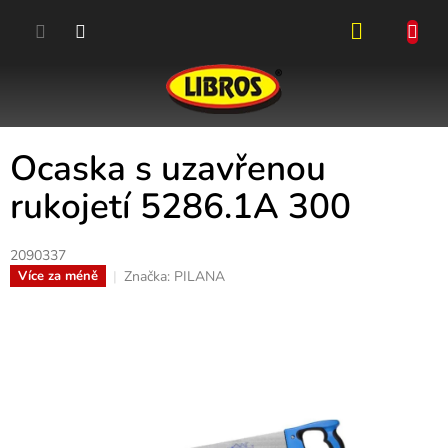
Přejít
na
obsah
NÁKUPN
KOŠÍK
Ocaska s uzavřenou
rukojetí 5286.1A 300
2090337
Značka:
PILANA
Více za méně