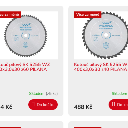
ce za méně
Více za méně
touč pilový SK 5255 WZ
Kotouč pilový SK 5255 
0x3,0x30 z60 PILANA
400x3,0x30 z40 PILANA
Skladem
(>5 ks)
Sklade
Do košíku
Do ko
4 Kč
488 Kč