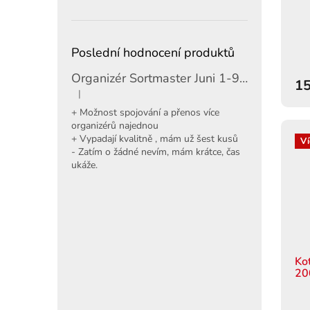
Poslední hodnocení produktů
Organizér Sortmaster Juni 1-97-483
15
|
Hodnocení produktu je 5 z 5 hvězdiček.
+ Možnost spojování a přenos více
organizérů najednou
+ Vypadají kvalitně , mám už šest kusů
Ví
- Zatím o žádné nevím, mám krátce, čas
ukáže.
Ko
20