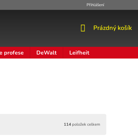
Přihlášení
Zpracování osobních údajů
Moje objednávka
NÁKUPNÍ
Prázdný košík
KOŠÍK
e profese
DeWalt
Leifheit
114
položek celkem