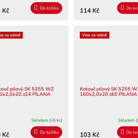
Do košíku
Do ko
 Kč
114 Kč
ce za méně
Více za méně
touč pilový SK 5255 WZ
Kotouč pilový SK 5255 
0x2,0x20 z24 PILANA
160x2,0x20 z60 PILANA
Skladem
(>5 ks)
Skladem
(
Do košíku
Do ko
 Kč
103 Kč