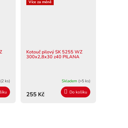
Více za méně
WZ
Kotouč pilový SK 5255 WZ
300x2,8x30 z40 PILANA
m
(2 ks)
Skladem
(>5 ks)
šíku
Do košíku
255 Kč