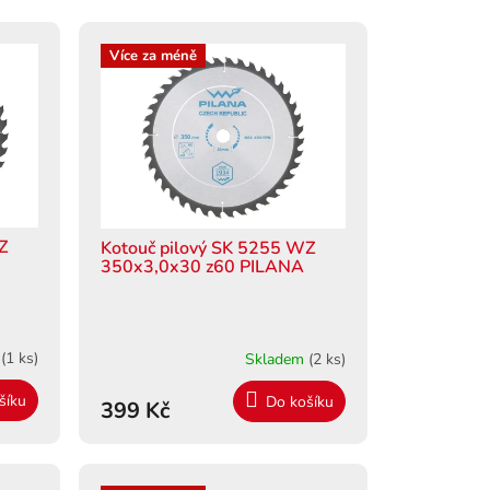
Více za méně
WZ
Kotouč pilový SK 5255 WZ
350x3,0x30 z60 PILANA
m
(1 ks)
Skladem
(2 ks)
šíku
Do košíku
399 Kč