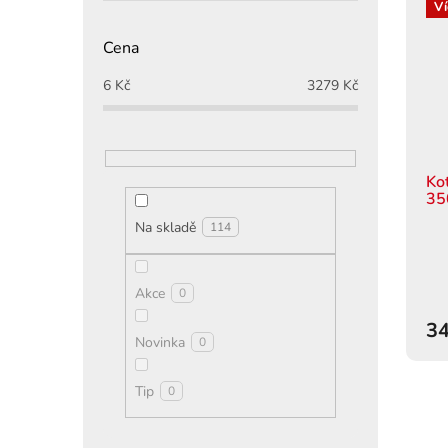
Ví
Cena
6
Kč
3279
Kč
Ko
35
Na skladě
114
Akce
0
34
Novinka
0
Tip
0