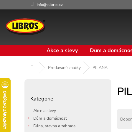
Přejít
info@elibros.cz
na
obsah
Akce a slevy
Dům a domácnos
Domů
Prodávané značky
PILANA
P
o
PI
Přeskočit
s
Kategorie
kategorie
t
r
Akce a slevy
Ř
a
a
Dům a domácnost
Dopor
n
z
Dílna, stavba a zahrada
n
e