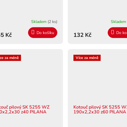
Skladem
(2 ks)
Sklade
Do košíku
Do ko
5 Kč
132 Kč
ce za méně
Více za méně
touč pilový SK 5255 WZ
Kotouč pilový SK 5255 
0x2,2x30 z40 PILANA
190x2,2x30 z60 PILANA