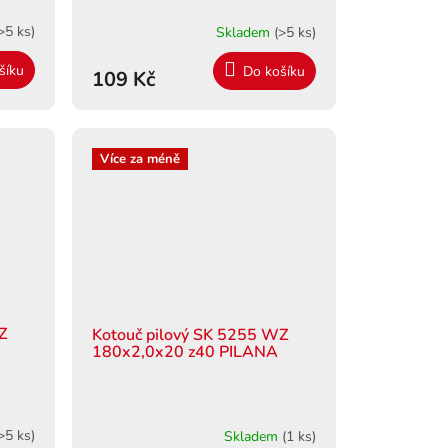
>5 ks)
Skladem
(>5 ks)
šíku
Do košíku
109 Kč
Více za méně
WZ
Kotouč pilový SK 5255 WZ
180x2,0x20 z40 PILANA
>5 ks)
Skladem
(1 ks)