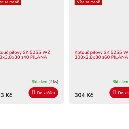
ce za méně
Více za méně
touč pilový SK 5255 WZ
Kotouč pilový SK 5255 
0x3,0x30 z40 PILANA
300x2,8x30 z60 PILANA
Skladem
(2 ks)
Sklade
Do košíku
Do ko
3 Kč
304 Kč