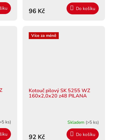
šíku
Do košíku
96 Kč
Více za méně
WZ
Kotouč pilový SK 5255 WZ
160x2,0x20 z48 PILANA
>5 ks)
Skladem
(>5 ks)
šíku
Do košíku
92 Kč