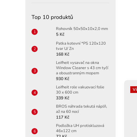
Top 10 produktů
Rohovník 50x50x10x2,0 mm
5 Kč
Patka kotevní *PS 120x120
tvar U/ Zn
168 Kč
Leifheit vysavač na okna
Window Cleaner s 43 cm tyčí
a oboustranným mopem
930 Kč
Leifheit role vakuovací folie
Ví
30 x 600 cm
339 Kč
BROS náhrada tekutá náplň,
až na 60 nocí
117 Kč
Podložka UH protiskluzová
46x122 cm
72 Kč