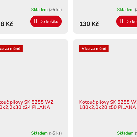
Skladem
(>5 ks)
Skladem
(
Do košíku
Do ko
8 Kč
130 Kč
ce za méně
Více za méně
touč pilový SK 5255 WZ
Kotouč pilový SK 5255 
0x2,2x30 z24 PILANA
180x2,0x20 z50 PILANA
Skladem
(>5 ks)
Skladem
(