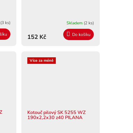
m
(3 ks)
Skladem
(2 ks)
šíku
Do košíku
152 Kč
Více za méně
WZ
Kotouč pilový SK 5255 WZ
190x2,2x30 z40 PILANA