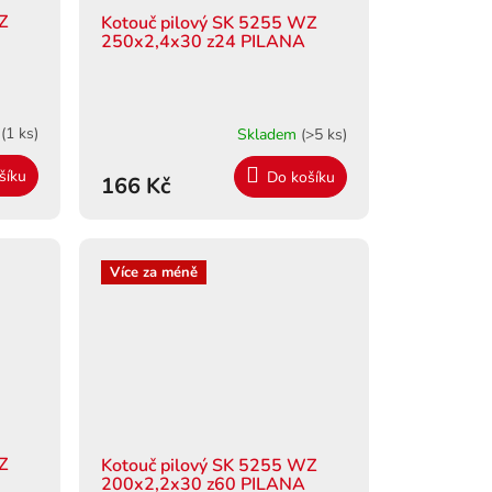
WZ
Kotouč pilový SK 5255 WZ
250x2,4x30 z24 PILANA
m
(1 ks)
Skladem
(>5 ks)
šíku
Do košíku
166 Kč
Více za méně
WZ
Kotouč pilový SK 5255 WZ
200x2,2x30 z60 PILANA