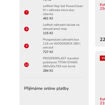
Ko
Leifheit Mop Set PowerClean
25
M + náhrada micro duo
zdarma
461 Kč
Leifheit náhradní návlek na
oboustranný mop
115 Kč
22
Prosperplast zahradní box
116 cm WOODEBOX 280 l
antracit
727 Kč
Ví
PROSPERPLAST stavební
podstavec TITAN STAND
580x50x793 mm černá
284 Kč
Přijímáme online platby
Ko
21