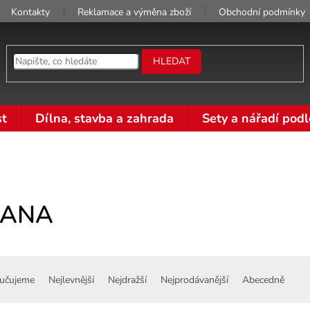
Kontakty
Reklamace a výměna zboží
Obchodní podmínky
HLEDAT
t
Dílna, stavba a zahrada
Sety a nářadí podl
LANA
učujeme
Nejlevnější
Nejdražší
Nejprodávanější
Abecedně