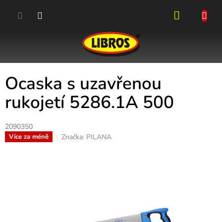
Přejít
na
obsah
NÁKUPN
KOŠÍK
Ocaska s uzavřenou
rukojetí 5286.1A 500
2090350
Značka:
PILANA
Více za méně