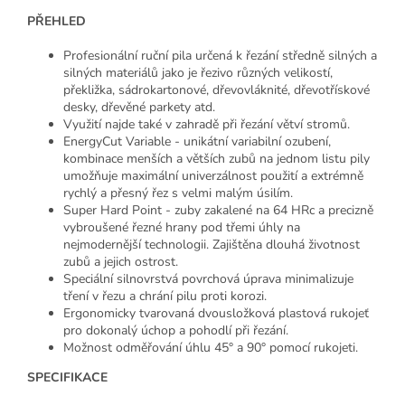
PŘEHLED
Profesionální ruční pila určená k řezání středně silných a
silných materiálů jako je řezivo různých velikostí,
překližka, sádrokartonové, dřevovláknité, dřevotřískové
desky, dřevěné parkety atd.
Využití najde také v zahradě při řezání větví stromů.
EnergyCut Variable - unikátní variabilní ozubení,
kombinace menších a větších zubů na jednom listu pily
umožňuje maximální univerzálnost použití a extrémně
rychlý a přesný řez s velmi malým úsilím.
Super Hard Point - zuby zakalené na 64 HRc a precizně
vybroušené řezné hrany pod třemi úhly na
nejmodernější technologii. Zajištěna dlouhá životnost
zubů a jejich ostrost.
Speciální silnovrstvá povrchová úprava minimalizuje
tření v řezu a chrání pilu proti korozi.
Ergonomicky tvarovaná dvousložková plastová rukojeť
pro dokonalý úchop a pohodlí při řezání.
Možnost odměřování úhlu 45° a 90° pomocí rukojeti.
SPECIFIKACE