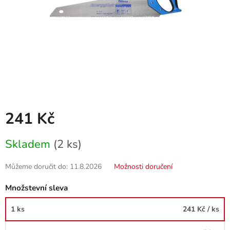
241 Kč
Měrná
Skladem
(2 ks)
cena:
Můžeme doručit do:
11.8.2026
Možnosti doručení
Množstevní sleva
1 ks
241 Kč
/ ks