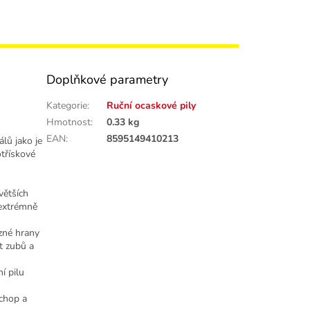
Doplňkové parametry
Kategorie
:
Ruční ocaskové pily
Hmotnost
:
0.33 kg
EAN
:
8595149410213
álů jako je
otřískové
větších
 extrémně
zné hrany
t zubů a
í pilu
chop a