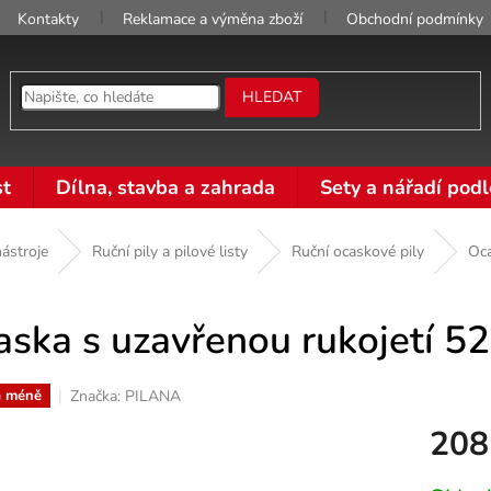
Kontakty
Reklamace a výměna zboží
Obchodní podmínky
HLEDAT
t
Dílna, stavba a zahrada
Sety a nářadí podl
ástroje
Ruční pily a pilové listy
Ruční ocaskové pily
Oca
aska s uzavřenou rukojetí 5
Značka:
PILANA
a méně
208
Měrná