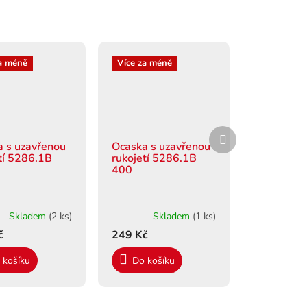
a méně
Více za méně
Další
produkt
 s uzavřenou
Ocaska s uzavřenou
tí 5286.1B
rukojetí 5286.1B
400
Skladem
(2 ks)
Skladem
(1 ks)
č
249 Kč
 košíku
Do košíku