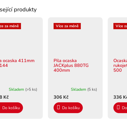
sející produkty
ce za méně
Více za méně
Více z
la ocaska 411mm
Pila ocaska
Ocaska
144
JACKplus 880TG
rukoje
400mm
500
Skladem
(>5 ks)
Skladem
(5 ks)
8 Kč
306 Kč
336 K
Do košíku
Do košíku
Do