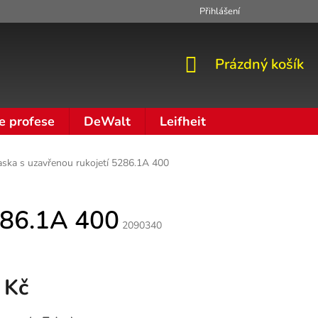
Přihlášení
Zpracování osobních údajů
Moje objednávka
NÁKUPNÍ
Prázdný košík
KOŠÍK
e profese
DeWalt
Leifheit
ska s uzavřenou rukojetí 5286.1A 400
286.1A 400
2090340
 Kč