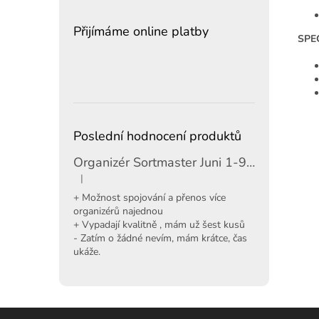
Přijímáme online platby
SPE
Poslední hodnocení produktů
Organizér Sortmaster Juni 1-97-483
|
Hodnocení produktu je 5 z 5 hvězdiček.
+ Možnost spojování a přenos více
organizérů najednou
+ Vypadají kvalitně , mám už šest kusů
- Zatím o žádné nevím, mám krátce, čas
ukáže.
Z