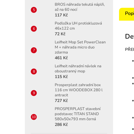
BROS náhrada tekutá náplň,
až na 60 nocí
Pop
117 Kč
Podložka UH protiskluzová
46x122 cm
72 Kč
De
Leifheit Mop Set PowerClean
M + náhrada micro duo
PŘE
zdarma
461 Kč
Leifheit náhradní návlek na
oboustranný mop
115 Kč
Prosperplast zahradní box
116 cm WOODEBOX 280 l
antracit
727 Kč
PROSPERPLAST stavební
podstavec TITAN STAND
580x50x793 mm černá
286 Kč