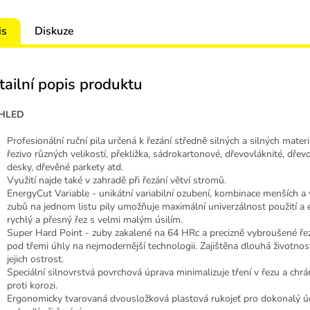
is
Diskuze
tailní popis produktu
HLED
Profesionální ruční pila určená k řezání středně silných a silných materi
řezivo různých velikostí, překližka, sádrokartonové, dřevovláknité, dřev
desky, dřevěné parkety atd.
Využití najde také v zahradě při řezání větví stromů.
EnergyCut Variable - unikátní variabilní ozubení, kombinace menších a 
zubů na jednom listu pily umožňuje maximální univerzálnost použití a
rychlý a přesný řez s velmi malým úsilím.
Super Hard Point - zuby zakalené na 64 HRc a precizně vybroušené ře
pod třemi úhly na nejmodernější technologii. Zajištěna dlouhá životnos
jejich ostrost.
Speciální silnovrstvá povrchová úprava minimalizuje tření v řezu a chrán
proti korozi.
Ergonomicky tvarovaná dvousložková plastová rukojeť pro dokonalý ú