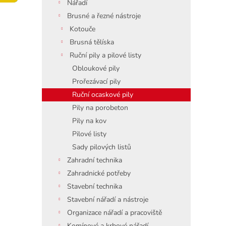
í
Nářadí
p
Brusné a řezné nástroje
a
Kotouče
n
Brusná tělíska
e
Ruční pily a pilové listy
l
Obloukové pily
Prořezávací pily
Ruční ocaskové pily
Pily na porobeton
Pily na kov
Pilové listy
Sady pilových listů
Zahradní technika
Zahradnické potřeby
Stavební technika
Stavební nářadí a nástroje
Organizace nářadí a pracoviště
Komínové a krbové nářadí