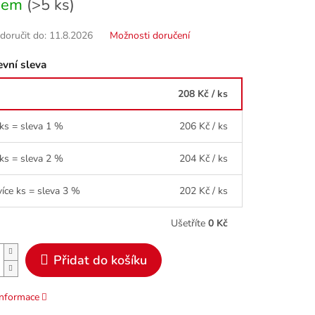
dem
(>5 ks)
oručit do:
11.8.2026
Možnosti doručení
vní sleva
208 Kč
/ ks
 ks = sleva 1 %
206 Kč
/ ks
 ks = sleva 2 %
204 Kč
/ ks
více ks = sleva 3 %
202 Kč
/ ks
Ušetříte
0 Kč
Přidat do košíku
informace