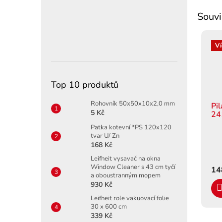
Souvi
Ví
Top 10 produktů
Rohovník 50x50x10x2,0 mm
Pi
5 Kč
24
Patka kotevní *PS 120x120
tvar U/ Zn
168 Kč
Leifheit vysavač na okna
Window Cleaner s 43 cm tyčí
14
a oboustranným mopem
930 Kč
Leifheit role vakuovací folie
30 x 600 cm
339 Kč