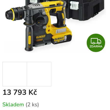
Z
ZDARMA
D
A
R
M
A
13 793 Kč
Měrná
Skladem
(2 ks)
cena: