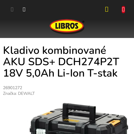
Přejít
na
obsah
NÁKUPN
KOŠÍK
Kladivo kombinované
AKU SDS+ DCH274P2T
18V 5,0Ah Li-Ion T-stak
26901272
Značka:
DEWALT