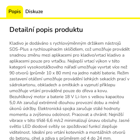
Popis
Diskuze
Detailní popis produktu
Kladivo je dodáváno s rychlovýměnným držákem nástrojů
SDS-Plus a rychloupínacím sklíčidlem, což umožňuje provádět
snadnou změnu mezi aplikacemi pro kladivo/vrtací kladivo a
aplikacemi pouze pro vrtačku. Nejlepší vrtací výkon v této
kategorii vysokootáčkového nářadí umožňuje vyvrtat více než
90 otvorů (průměr 10 x 80 mm) na jedno nabití baterie. Režim
zastavení otáčení umožňuje provádění lehkých sekacích prací v
sádrokartonu, obkladech a omítkách a vypnutí příklepu
umožňuje vrtání prováděné pouze do dřeva a kovu.
Bezuhlíkový motor a baterie 18 V Li-Ion s velkou kapacitou
5,0 Ah zaručují extrémně dlouhou provozní dobu a méně
úkonů údržby. Elektronická spojka zaručuje stálé hodnoty
momentu a zvýšenou odolnost. Pracovat a chránit: Nejnižší
vibrace v této třídě 6,6 m/s2 minimalizují únavu obsluhy. Jasné
světlo LED diodové svítily se zpožďovací funkcí zlepšuje
viditelnost. Ideální pro vrtání kotevních a montážních otvorů
do betonu, cihel a zdiva s průměrem od 4 do 24 mm.