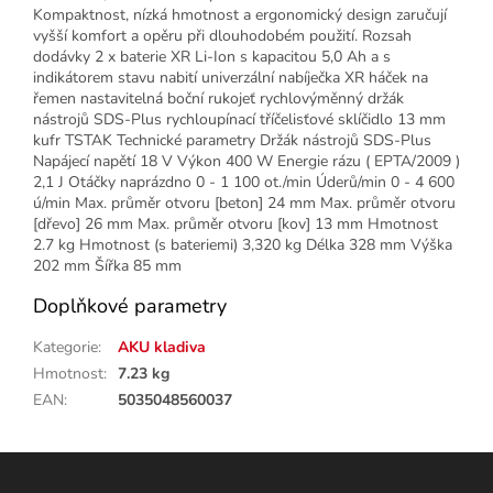
Kompaktnost, nízká hmotnost a ergonomický design zaručují
vyšší komfort a opěru při dlouhodobém použití. Rozsah
dodávky 2 x baterie XR Li-Ion s kapacitou 5,0 Ah a s
indikátorem stavu nabití univerzální nabíječka XR háček na
řemen nastavitelná boční rukojeť rychlovýměnný držák
nástrojů SDS-Plus rychloupínací tříčelisťové sklíčidlo 13 mm
kufr TSTAK Technické parametry Držák nástrojů SDS-Plus
Napájecí napětí 18 V Výkon 400 W Energie rázu ( EPTA/2009 )
2,1 J Otáčky naprázdno 0 - 1 100 ot./min Úderů/min 0 - 4 600
ú/min Max. průměr otvoru [beton] 24 mm Max. průměr otvoru
[dřevo] 26 mm Max. průměr otvoru [kov] 13 mm Hmotnost
2.7 kg Hmotnost (s bateriemi) 3,320 kg Délka 328 mm Výška
202 mm Šířka 85 mm
Doplňkové parametry
Kategorie
:
AKU kladiva
Hmotnost
:
7.23 kg
EAN
:
5035048560037
Z
á