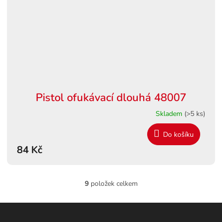
Pistol ofukávací dlouhá 48007
Skladem
(>5 ks)
Do košíku
84 Kč
9
položek celkem
O
v
l
Z
á
á