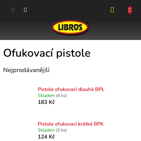
Přejít
na
obsah
NÁKUPN
KOŠÍK
Ofukovací pistole
Nejprodávanější
Pistole ofukovací dlouhá BPL
Skladem
(4 ks)
183 Kč
Pistole ofukovací krátká BPK
Skladem
(3 ks)
124 Kč