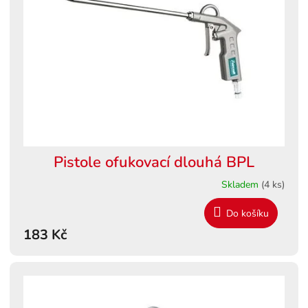
s
ů
p
r
o
d
u
k
t
ů
Pistole ofukovací dlouhá BPL
Skladem
(4 ks)
Do košíku
183 Kč