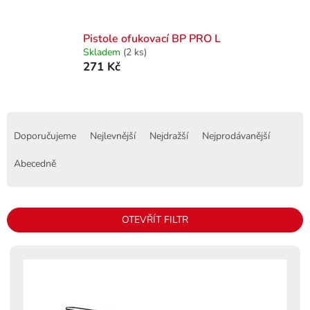
Pistole ofukovací BP PRO L
Skladem
(2 ks)
271 Kč
Ř
a
Doporučujeme
Nejlevnější
Nejdražší
Nejprodávanější
z
e
Abecedně
n
í
p
OTEVŘÍT FILTR
r
o
V
d
ý
u
p
k
i
t