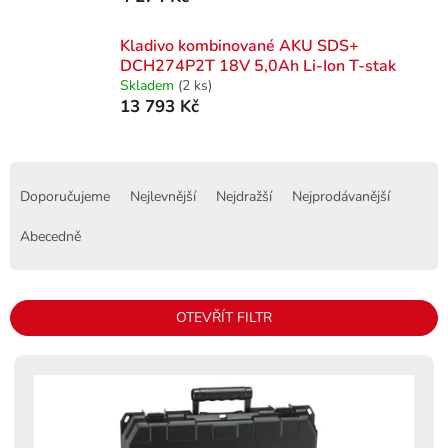
Kladivo kombinované AKU SDS+
DCH274P2T 18V 5,0Ah Li-Ion T-stak
Skladem
(2 ks)
13 793 Kč
Ř
a
Doporučujeme
Nejlevnější
Nejdražší
Nejprodávanější
z
e
Abecedně
n
í
p
OTEVŘÍT FILTR
r
o
V
d
ý
u
p
k
i
t