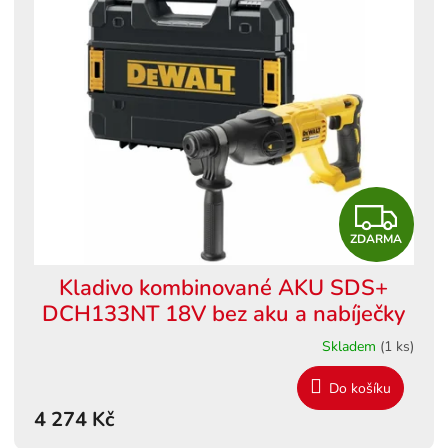
Z
ZDARMA
D
Kladivo kombinované AKU SDS+
A
DCH133NT 18V bez aku a nabíječky
R
Skladem
(1 ks)
M
Do košíku
4 274 Kč
A