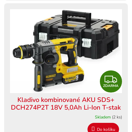
Z
ZDARMA
D
Kladivo kombinované AKU SDS+
A
DCH274P2T 18V 5,0Ah Li-Ion T-stak
R
Skladem
(2 ks)
M
Do košíku