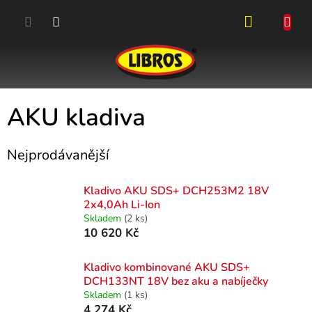
Přejít
na
obsah
NÁKUPN
KOŠÍK
AKU kladiva
Nejprodávanější
Kladivo AKU SDS+ DCH253M2 18V
2x4,0Ah Li-Ion
Skladem
(2 ks)
10 620 Kč
Kladivo kombinované AKU SDS+
DCH133NT 18V bez aku a nabíječky
Skladem
(1 ks)
4 274 Kč