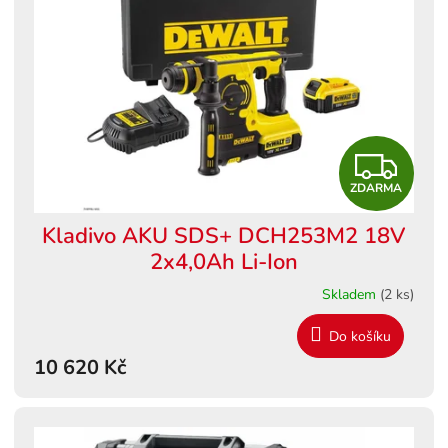
s
ů
p
r
o
d
u
k
Z
t
ů
ZDARMA
D
Kladivo AKU SDS+ DCH253M2 18V
A
2x4,0Ah Li-Ion
R
Skladem
(2 ks)
M
Do košíku
10 620 Kč
A