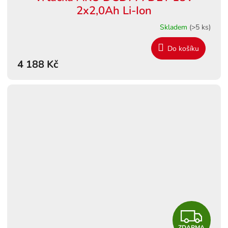
A
2x2,0Ah Li-Ion
R
Skladem
(>5 ks)
M
Do košíku
4 188 Kč
A
Z
ZDARMA