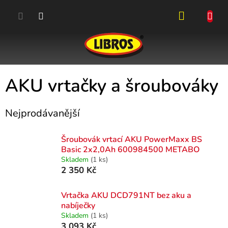
Přejít
na
obsah
NÁKUPN
KOŠÍK
AKU vrtačky a šroubováky
Nejprodávanější
Šroubovák vrtací AKU PowerMaxx BS
Basic 2x2,0Ah 600984500 METABO
Skladem
(1 ks)
2 350 Kč
Vrtačka AKU DCD791NT bez aku a
nabíječky
Skladem
(1 ks)
3 093 Kč