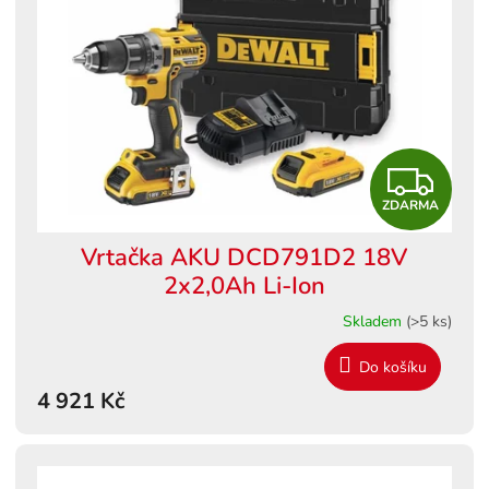
s
ů
p
r
o
d
u
k
Z
t
ů
ZDARMA
D
Vrtačka AKU DCD791D2 18V
A
2x2,0Ah Li-Ion
R
Skladem
(>5 ks)
M
Do košíku
4 921 Kč
A