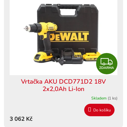
Z
ZDARMA
D
Vrtačka AKU DCD771D2 18V
A
2x2,0Ah Li-Ion
R
Skladem
(1 ks)
M
Do košíku
3 062 Kč
A