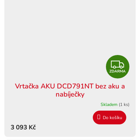
Z
ZDARMA
D
Vrtačka AKU DCD791NT bez aku a
A
nabíječky
R
Skladem
(1 ks)
M
Do košíku
3 093 Kč
A