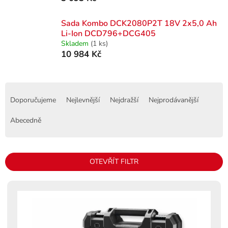
Sada Kombo DCK2080P2T 18V 2x5,0 Ah
Li-Ion DCD796+DCG405
Skladem
(1 ks)
10 984 Kč
Ř
a
Doporučujeme
Nejlevnější
Nejdražší
Nejprodávanější
z
e
Abecedně
n
í
p
OTEVŘÍT FILTR
r
o
V
d
ý
u
p
k
i
t