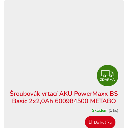
Z
ZDARMA
D
Šroubovák vrtací AKU PowerMaxx BS
A
Basic 2x2,0Ah 600984500 METABO
R
Skladem
(1 ks)
M
Do košíku