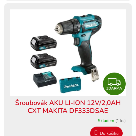
Z
ZDARMA
D
Šroubovák AKU LI-ION 12V/2,0AH
A
CXT MAKITA DF333DSAE
R
Skladem
(1 ks)
M
Do košíku