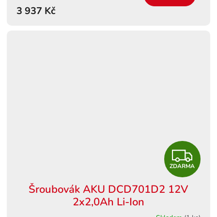
3 937 Kč
A
Z
ZDARMA
D
Šroubovák AKU DCD701D2 12V
A
2x2,0Ah Li-Ion
R