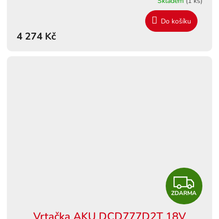
Skladem
(1 ks)
M
Do košíku
4 274 Kč
A
Z
ZDARMA
D
Vrtačka AKU DCD777D2T 18V