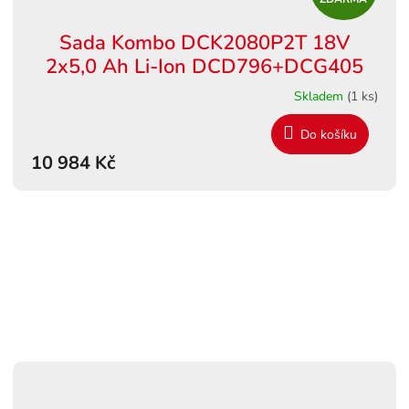
D
Sada Kombo DCK2080P2T 18V
A
2x5,0 Ah Li-Ion DCD796+DCG405
R
Skladem
(1 ks)
M
Do košíku
10 984 Kč
A