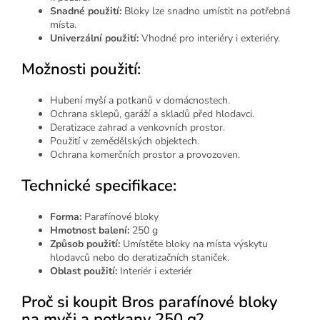
Snadné použití:
Bloky lze snadno umístit na potřebná
místa.
Univerzální použití:
Vhodné pro interiéry i exteriéry.
Možnosti použití:
Hubení myší a potkanů v domácnostech.
Ochrana sklepů, garáží a skladů před hlodavci.
Deratizace zahrad a venkovních prostor.
Použití v zemědělských objektech.
Ochrana komerčních prostor a provozoven.
Technické specifikace:
Forma:
Parafínové bloky
Hmotnost balení:
250 g
Způsob použití:
Umístěte bloky na místa výskytu
hlodavců nebo do deratizačních staniček.
Oblast použití:
Interiér i exteriér
Proč si koupit Bros parafínové bloky
na myši a potkany 250 g?