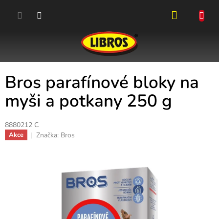
Přejít
na
obsah
NÁKUPN
KOŠÍK
Bros parafínové bloky na
myši a potkany 250 g
8880212 C
Značka:
Bros
Akce