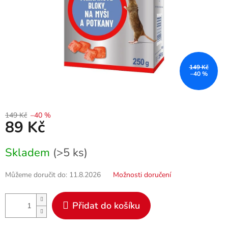
149 Kč
–40 %
149 Kč
–40 %
89 Kč
Měrná
Skladem
(>5 ks)
cena:
Můžeme doručit do:
11.8.2026
Možnosti doručení
Přidat do košíku