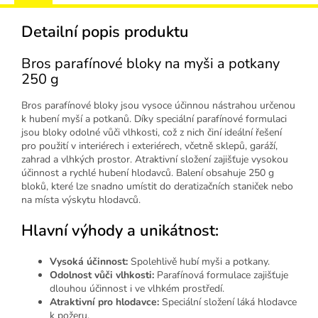
Detailní popis produktu
Bros parafínové bloky na myši a potkany
250 g
Bros parafínové bloky jsou vysoce účinnou nástrahou určenou
k hubení myší a potkanů. Díky speciální parafínové formulaci
jsou bloky odolné vůči vlhkosti, což z nich činí ideální řešení
pro použití v interiérech i exteriérech, včetně sklepů, garáží,
zahrad a vlhkých prostor. Atraktivní složení zajišťuje vysokou
účinnost a rychlé hubení hlodavců. Balení obsahuje 250 g
bloků, které lze snadno umístit do deratizačních staniček nebo
na místa výskytu hlodavců.
Hlavní výhody a unikátnost:
Vysoká účinnost:
Spolehlivě hubí myši a potkany.
Odolnost vůči vlhkosti:
Parafínová formulace zajišťuje
dlouhou účinnost i ve vlhkém prostředí.
Atraktivní pro hlodavce:
Speciální složení láká hlodavce
k požeru.