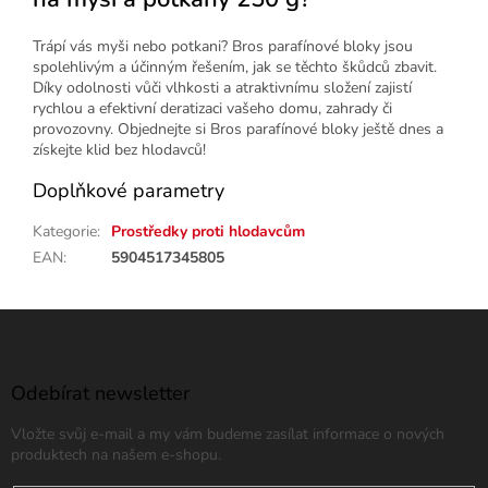
Trápí vás myši nebo potkani? Bros parafínové bloky jsou
spolehlivým a účinným řešením, jak se těchto škůdců zbavit.
Díky odolnosti vůči vlhkosti a atraktivnímu složení zajistí
rychlou a efektivní deratizaci vašeho domu, zahrady či
provozovny. Objednejte si Bros parafínové bloky ještě dnes a
získejte klid bez hlodavců!
Doplňkové parametry
Kategorie
:
Prostředky proti hlodavcům
EAN
:
5904517345805
Z
á
p
a
Odebírat newsletter
t
Vložte svůj e-mail a my vám budeme zasílat informace o nových
í
produktech na našem e-shopu.