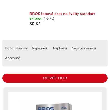
BROS lepová past na šváby standart
Skladem
(>5 ks)
30 Kč
Ř
a
Doporučujeme
Nejlevnější
Nejdražší
Nejprodávanější
z
e
Abecedně
n
í
p
OTEVŘÍT FILTR
r
o
V
d
ý
u
p
k
i
t