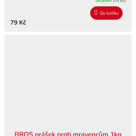
Skladem
(>5 ks)
Do košíku
79 Kč
BROS prášek proti mravencům 1kg