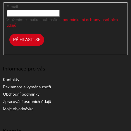
v
E-mail
ý
p
i
Vložením e-mailu souhlasíte s
podmínkami ochrany osobních
s
údajů
u
PŘIHLÁSIT SE
Informace pro vás
Kontakty
Reklamace a výměna zboží
Obchodní podmínky
Zpracování osobních údajů
Moje objednávka