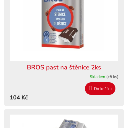
s
ů
p
r
o
d
u
k
t
ů
BROS past na štěnice 2ks
Skladem
(>5 ks)
Do košíku
104 Kč