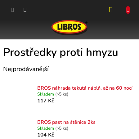
Přejít
na
obsah
NÁKUPN
KOŠÍK
Prostředky proti hmyzu
Nejprodávanější
BROS náhrada tekutá náplň, až na 60 nocí
Skladem
(>5 ks)
117 Kč
BROS past na štěnice 2ks
Skladem
(>5 ks)
104 Kč