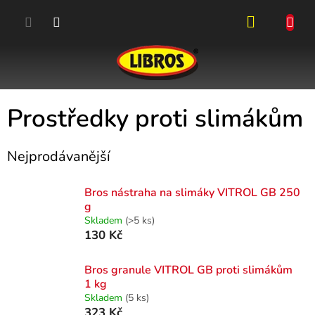
Přejít
na
obsah
NÁKUPN
KOŠÍK
Prostředky proti slimákům
Nejprodávanější
Bros nástraha na slimáky VITROL GB 250
g
Skladem
(>5 ks)
130 Kč
Bros granule VITROL GB proti slimákům
1 kg
Skladem
(5 ks)
323 Kč