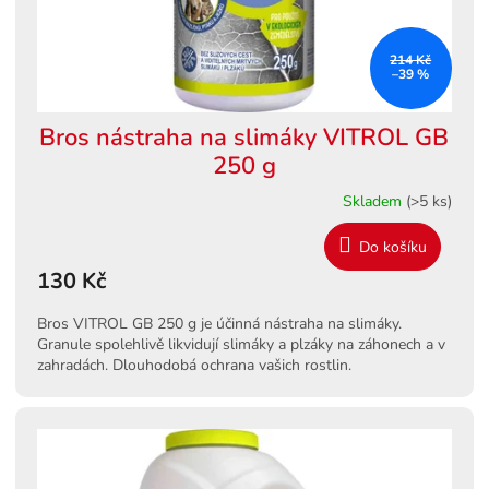
u
k
t
214 Kč
ů
–39 %
Bros nástraha na slimáky VITROL GB
250 g
Skladem
(>5 ks)
Do košíku
130 Kč
Bros VITROL GB 250 g je účinná nástraha na slimáky.
Granule spolehlivě likvidují slimáky a plzáky na záhonech a v
zahradách. Dlouhodobá ochrana vašich rostlin.