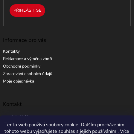
PŘIHLÁSIT SE
Informace pro vás
Kontakty
Reklamace a výměna zboží
Obchodní podmínky
Zpracování osobních údajů
Moje objednávka
Kontakt
info
@
elibros.cz
Tento web používá soubory cookie. Dalším procházením
+420 734 184 444
tohoto webu vyjadřujete souhlas s jejich používáním.. Více