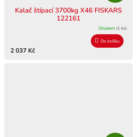
D
Kalač štípací 3700kg X46 FISKARS
A
122161
R
Skladem
(1 ks)
M
Do košíku
2 037 Kč
A