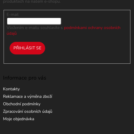
produktech na našem e-shopu.
y
v
E-mail
ý
p
i
Vložením e-mailu souhlasíte s
podmínkami ochrany osobních
s
údajů
u
PŘIHLÁSIT SE
Informace pro vás
Kontakty
Reklamace a výměna zboží
Obchodní podmínky
Zpracování osobních údajů
Moje objednávka