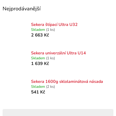
Nejprodávanější
Sekera štípací Ultra U32
Skladem
(1 ks)
2 663 Kč
Sekera univerzální Ultra U14
Skladem
(1 ks)
1 639 Kč
Sekera 1600g sklolaminátová násada
Skladem
(2 ks)
541 Kč
Ř