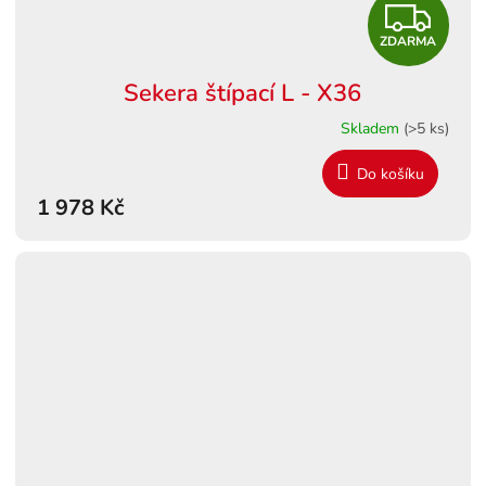
Z
ZDARMA
D
Sekera štípací L - X36
A
Skladem
(>5 ks)
R
Do košíku
M
1 978 Kč
A