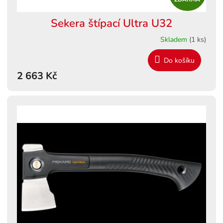
D
Sekera štípací Ultra U32
A
Skladem
(1 ks)
R
Do košíku
M
2 663 Kč
A