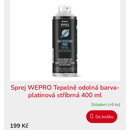
ý
o
p
d
i
u
s
k
p
t
r
ů
o
d
u
k
t
ů
Sprej WEPRO Tepelně odolná barva-
platinová stříbrná 400 ml
Skladem
(>5 ks)
Do košíku
199 Kč