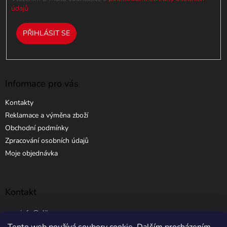
s
údajů
u
PŘIHLÁSIT SE
Informace pro vás
Kontakty
Reklamace a výměna zboží
Obchodní podmínky
Zpracování osobních údajů
Moje objednávka
Kontakt
info
@
elibros.cz