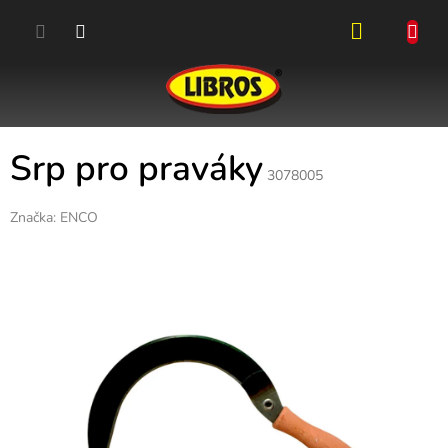
Přejít
na
obsah
NÁKUPN
KOŠÍK
Srp pro praváky
3078005
Značka:
ENCO