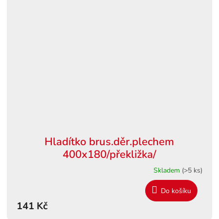
Hladítko brus.děr.plechem
400x180/překližka/
Skladem
(>5 ks)
Do košíku
141 Kč