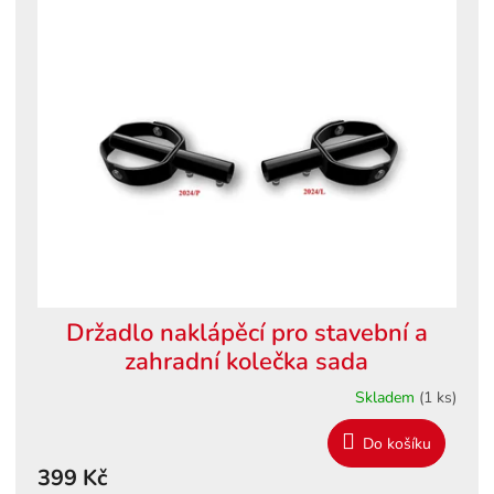
ý
o
p
d
i
u
s
k
p
t
r
ů
o
d
u
k
t
ů
Držadlo naklápěcí pro stavební a
zahradní kolečka sada
Skladem
(1 ks)
Do košíku
399 Kč