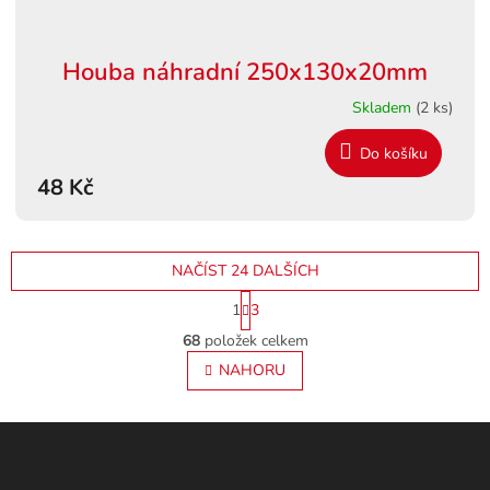
Houba náhradní 250x130x20mm
Skladem
(2 ks)
Do košíku
48 Kč
NAČÍST 24 DALŠÍCH
S
1
3
t
O
r
68
položek celkem
v
á
l
NAHORU
n
á
k
o
d
v
Z
a
á
c
á
n
í
p
í