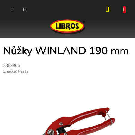
Přejít
na
obsah
NÁKUPN
KOŠÍK
Nůžky WINLAND 190 mm
2369966
Značka:
Festa