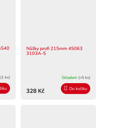
 GS40
Nůžky profi 215mm 45063
3103A-5
m
(1 ks)
Skladem
(>5 ks)
šíku
Do košíku
328 Kč