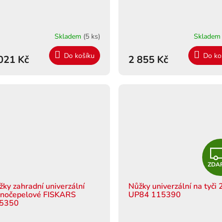
Skladem
(5 ks)
Sklade
Do košíku
Do ko
021 Kč
2 855 Kč
ZDA
žky zahradní univerzální
Nůžky univerzální na tyči
dnočepelové FISKARS
UP84 115390
5350