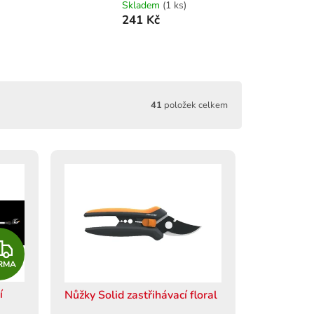
Skladem
(1 ks)
241 Kč
41
položek celkem
Z
RMA
D
í
Nůžky Solid zastřihávací floral
A