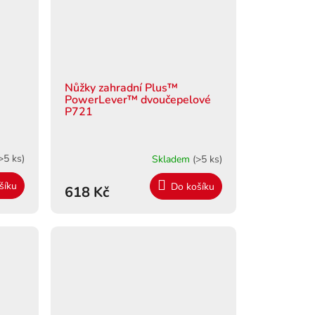
Nůžky zahradní Plus™
PowerLever™ dvoučepelové
P721
>5 ks)
Skladem
(>5 ks)
šíku
Do košíku
618 Kč