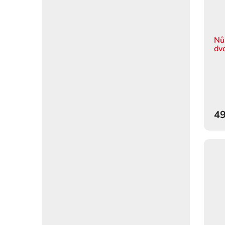
Nů
dv
49