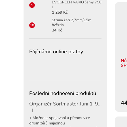
EVOGREEN VARIO černý 750
l
1 269 Kč
Struna žací 2,7mm/15m
hvězda
34 Kč
Přijímáme online platby
Nů
SP
Poslední hodnocení produktů
44
Organizér Sortmaster Juni 1-97-483
|
Hodnocení produktu je 5 z 5 hvězdiček.
+ Možnost spojování a přenos více
organizérů najednou