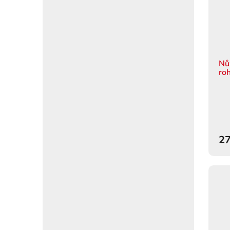
Nů
ro
27