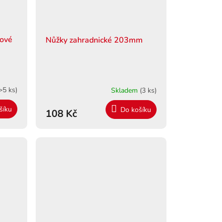
lové
Nůžky zahradnické 203mm
>5 ks)
Skladem
(3 ks)
šíku
Do košíku
108 Kč