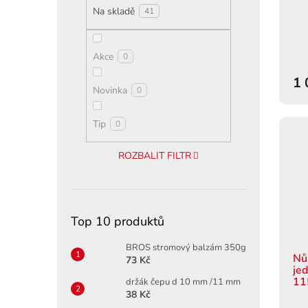
t
Na skladě
41
ů
Akce
0
1 
Novinka
0
Tip
0
ROZBALIT FILTR
Top 10 produktů
BROS stromový balzám 350g
Nů
73 Kč
je
11
držák čepu d 10 mm /11 mm
38 Kč