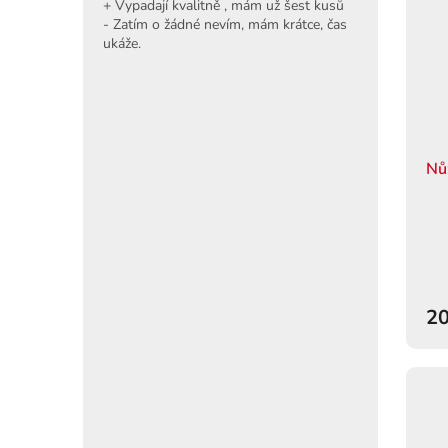
+ Vypadají kvalitně , mám už šest kusů
- Zatím o žádné nevím, mám krátce, čas
ukáže.
Nů
20