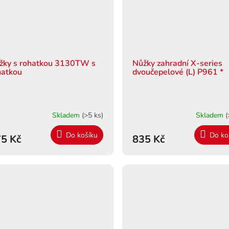
žky s rohatkou 3130TW s
Nůžky zahradní X-series
hatkou
dvoučepelové (L) P961 *
Skladem
(>5 ks)
Skladem
(
Do košíku
Do ko
5 Kč
835 Kč