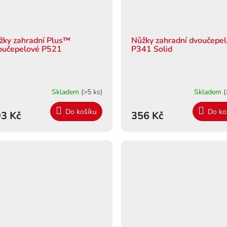
žky zahradní Plus™
Nůžky zahradní dvoučepe
oučepelové P521
P341 Solid
Skladem
(>5 ks)
Skladem
(
Do košíku
Do ko
3 Kč
356 Kč