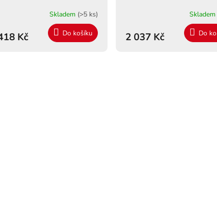
Skladem
(>5 ks)
Sklade
Do košíku
Do ko
418 Kč
2 037 Kč