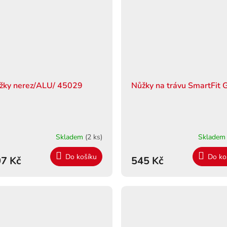
žky nerez/ALU/ 45029
Nůžky na trávu SmartFit
Skladem
(2 ks)
Sklade
Do košíku
Do ko
7 Kč
545 Kč