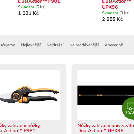
DualAction™ P981
DualAction™
UPX96
Skladem
(5 ks)
1 021 Kč
Skladem
(3 ks)
2 855 Kč
učujeme
Nejlevnější
Nejdražší
Nejprodávanější
Abecedně
ZDA
žky zahradní nůžky
Nůžky zahradní univerzáln
alAction™ P981
DualAction™ UPX96