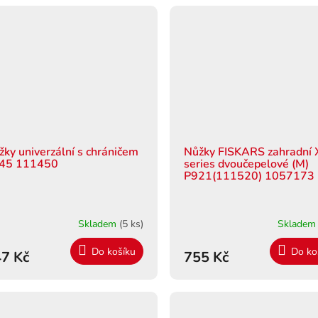
žky univerzální s chráničem
Nůžky FISKARS zahradní 
45 111450
series dvoučepelové (M)
P921(111520) 1057173
Skladem
(5 ks)
Sklade
Do košíku
Do ko
7 Kč
755 Kč