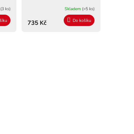
M
m
(3 ks)
Skladem
(>5 ks)
A
šíku
Do košíku
735 Kč