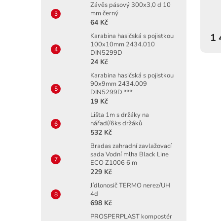
Závěs pásový 300x3,0 d 10
mm černý
64 Kč
1 
Karabina hasičská s pojistkou
100x10mm 2434.010
DIN5299D
24 Kč
Karabina hasičská s pojistkou
90x9mm 2434.009
DIN5299D ***
19 Kč
Lišta 1m s držáky na
nářadí/6ks držáků
532 Kč
Bradas zahradní zavlažovací
sada Vodní mlha Black Line
ECO Z1006 6 m
229 Kč
Jídlonosič TERMO nerez/UH
4d
698 Kč
PROSPERPLAST kompostér