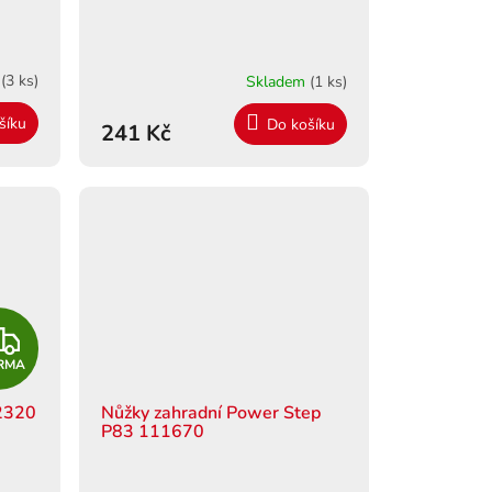
R
M
m
(3 ks)
Skladem
(1 ks)
A
šíku
Do košíku
241 Kč
Z
RMA
D
 2320
Nůžky zahradní Power Step
A
P83 111670
R