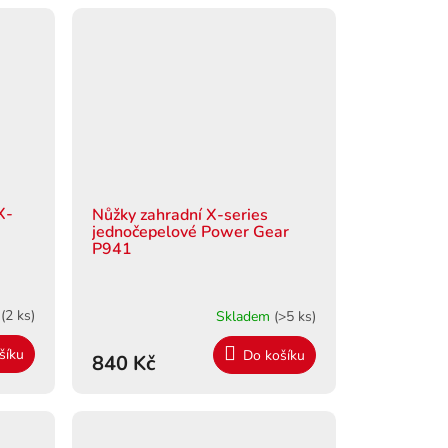
X-
Nůžky zahradní X-series
jednočepelové Power Gear
P941
m
(2 ks)
Skladem
(>5 ks)
šíku
Do košíku
840 Kč