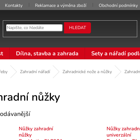
Kontakty
Reklamace a výměna zboží
Obchodní podmínky
HLEDAT
t
Dílna, stavba a zahrada
Sety a nářadí podl
řeby
Zahradní nářadí
Zahradnické nože a nůžky
Zahradn
hradní nůžky
odávanější
Nůžky zahradní
Nůžky zahradn
nůžky
univerzální