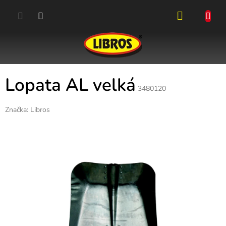
Přejít
na
obsah
NÁKUPN
KOŠÍK
Lopata AL velká
3480120
Značka:
Libros