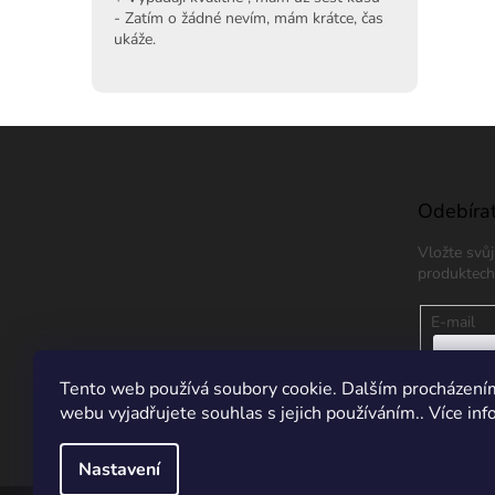
- Zatím o žádné nevím, mám krátce, čas
ukáže.
Z
á
p
a
Odebírat
t
Vložte svů
í
produktech
E-mail
Vložením
Tento web používá soubory cookie. Dalším procházení
údajů
webu vyjadřujete souhlas s jejich používáním.. Více in
PŘIHL
Nastavení