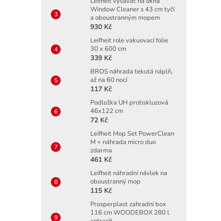
Leifheit vysavač na okna
Window Cleaner s 43 cm tyčí
a oboustranným mopem
930 Kč
Leifheit role vakuovací folie
30 x 600 cm
339 Kč
BROS náhrada tekutá náplň,
až na 60 nocí
117 Kč
Podložka UH protiskluzová
46x122 cm
72 Kč
Leifheit Mop Set PowerClean
M + náhrada micro duo
zdarma
461 Kč
Leifheit náhradní návlek na
oboustranný mop
115 Kč
Prosperplast zahradní box
116 cm WOODEBOX 280 l
antracit