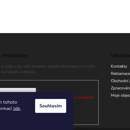
 newsletter
Informa
j e-mail a my vám budeme zasílat informace o nových
Kontakty
 na našem e-shopu.
Reklamace
Obchodní 
Zpracování
Moje obje
 e-mailu souhlasíte s
podmínkami ochrany osobních
m tohoto
Souhlasím
formací
zde
.
ÁSIT SE