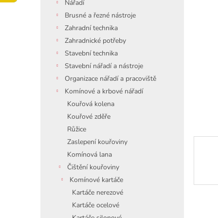
í
Nářadí
p
Brusné a řezné nástroje
a
Zahradní technika
n
Zahradnické potřeby
e
Stavební technika
l
Stavební nářadí a nástroje
Organizace nářadí a pracoviště
Komínové a krbové nářadí
Kouřová kolena
Kouřové zděře
Růžice
Zaslepení kouřoviny
Komínová lana
Čištění kouřoviny
Komínové kartáče
Kartáče nerezové
Kartáče ocelové
Kartáče silonové