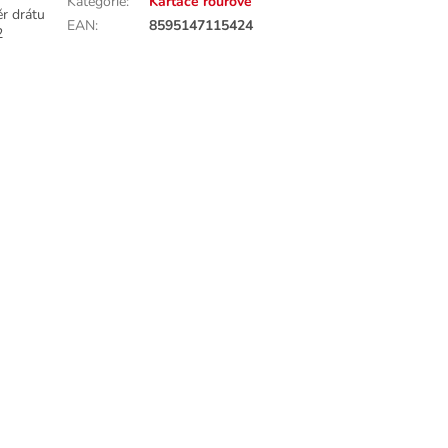
Kategorie
:
Kartáče rourové
r drátu
EAN
:
8595147115424
2