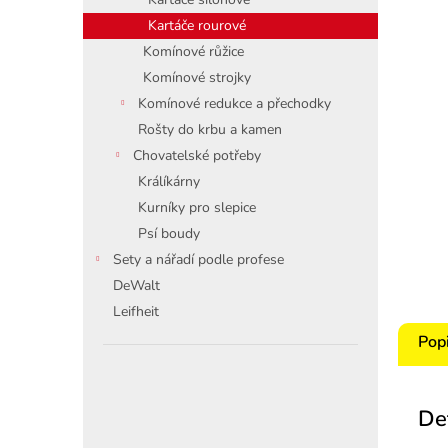
Kartáče rourové
Komínové růžice
Komínové strojky
Komínové redukce a přechodky
Rošty do krbu a kamen
Chovatelské potřeby
Králíkárny
Kurníky pro slepice
Psí boudy
Sety a nářadí podle profese
DeWalt
Leifheit
Pop
De