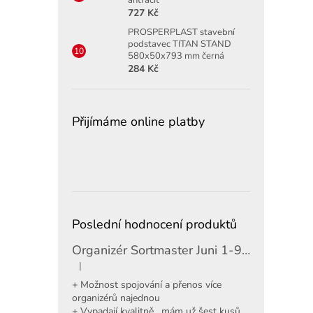
727 Kč
PROSPERPLAST stavební
podstavec TITAN STAND
580x50x793 mm černá
284 Kč
Přijímáme online platby
Poslední hodnocení produktů
Organizér Sortmaster Juni 1-97-483
|
Hodnocení produktu je 5 z 5 hvězdiček.
+ Možnost spojování a přenos více
organizérů najednou
+ Vypadají kvalitně , mám už šest kusů