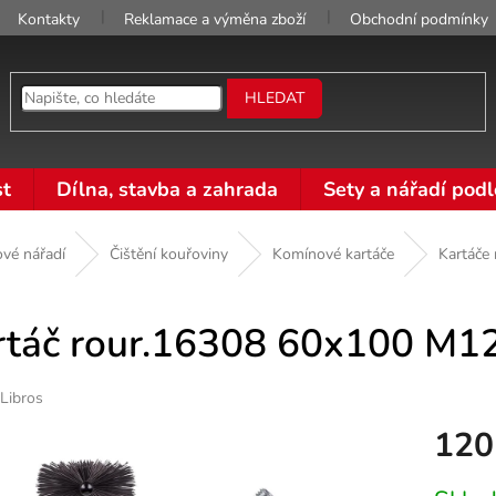
Kontakty
Reklamace a výměna zboží
Obchodní podmínky
HLEDAT
t
Dílna, stavba a zahrada
Sety a nářadí podl
vé nářadí
Čištění kouřoviny
Komínové kartáče
Kartáče
rtáč rour.16308 60x100 M1
Libros
120
Měrná