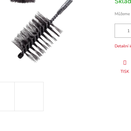
Skla
cena:
Můžeme d
Detailní 
TISK