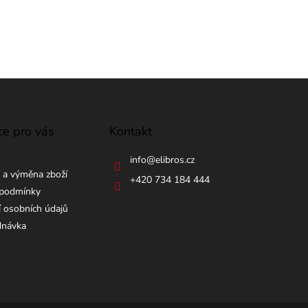
ce pro vás
Kontakt
info
@
elibros.cz
 a výměna zboží
+420 734 184 444
podmínky
 osobních údajů
dnávka