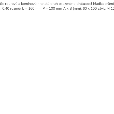
áče rourové a komínové hranaté druh osazeného drátu:ocel hladká průmě
: 0,40 rozměr L = 160 mm P = 100 mm A x B (mm): 60 x 100 závit: M 1