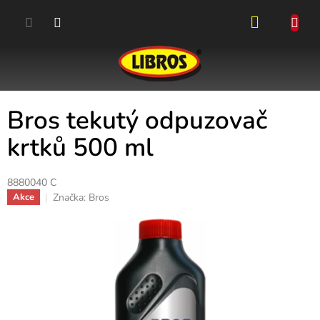
Přejít
na
obsah
NÁKUPN
KOŠÍK
Bros tekutý odpuzovač
krtků 500 ml
8880040 C
Značka:
Bros
Akce