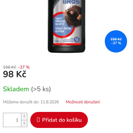
156 Kč
–37 %
156 Kč
–37 %
98 Kč
Měrná
Skladem
(>5 ks)
cena:
Můžeme doručit do:
11.8.2026
Možnosti doručení
Přidat do košíku