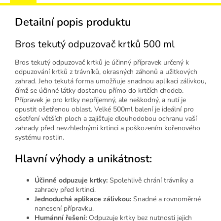
Detailní popis produktu
Bros tekutý odpuzovač krtků 500 ml
Bros tekutý odpuzovač krtků je účinný přípravek určený k
odpuzování krtků z trávníků, okrasných záhonů a užitkových
zahrad. Jeho tekutá forma umožňuje snadnou aplikaci zálivkou,
čímž se účinné látky dostanou přímo do krtčích chodeb.
Přípravek je pro krtky nepříjemný, ale neškodný, a nutí je
opustit ošetřenou oblast. Velké 500ml balení je ideální pro
ošetření větších ploch a zajišťuje dlouhodobou ochranu vaší
zahrady před nevzhlednými krtinci a poškozením kořenového
systému rostlin.
Hlavní výhody a unikátnost:
Účinně odpuzuje krtky:
Spolehlivě chrání trávníky a
zahrady před krtinci.
Jednoduchá aplikace zálivkou:
Snadné a rovnoměrné
nanesení přípravku.
Humánní řešení:
Odpuzuje krtky bez nutnosti jejich