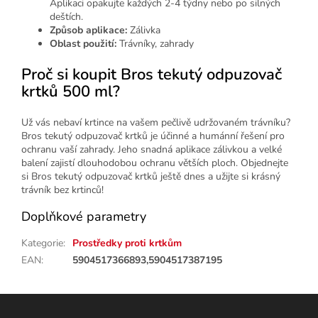
Aplikaci opakujte každých 2-4 týdny nebo po silných
deštích.
Způsob aplikace:
Zálivka
Oblast použití:
Trávníky, zahrady
Proč si koupit Bros tekutý odpuzovač
krtků 500 ml?
Už vás nebaví krtince na vašem pečlivě udržovaném trávníku?
Bros tekutý odpuzovač krtků je účinné a humánní řešení pro
ochranu vaší zahrady. Jeho snadná aplikace zálivkou a velké
balení zajistí dlouhodobou ochranu větších ploch. Objednejte
si Bros tekutý odpuzovač krtků ještě dnes a užijte si krásný
trávník bez krtinců!
Doplňkové parametry
Kategorie
:
Prostředky proti krtkům
EAN
:
5904517366893,5904517387195
Z
á