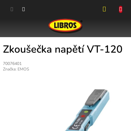
Přejít
na
obsah
NÁKUPN
KOŠÍK
Zkoušečka napětí VT-120
70076401
Značka:
EMOS