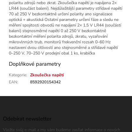
polaritu zdrojů nebo zkrat. Zkoušečka napětí je napájena 2×
LR44 (součást balení). Nejdůležitější parametry střídavé napětí
70 až 250 V bezkontaktně určení polarity ano signalizace
optická + akustická Ostatní parametry určení fáze a sledu ne
měření spojitosti obvodů ne napájení 2× 1,5 V LR44 (součástí
balení) stejnosměrné napětí 0 až 250 V bezkontaktně
bezkontaktní měření polarita zdrojů, zkratu, vyzařování
mikrovlnných trub, monitorů frekvenční rozsah 0–60 Hz
nastavení dvou citlivostí ano stejnosměrné a střídavé napětí
0–250 V, 70–250 V prodejní obal 1 ks, krabička
Doplňkové parametry
Kategorie
:
Zkoušečka napětí
EAN
:
8592920154342
Z
á
p
a
Odebírat newsletter
t
Vložte svůj e-mail a my vám budeme zasílat informace o nových
í